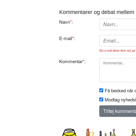
Kommentarer og debat mellem 
Navn
*
:
E-mail
*
:
Din e-mail bliver ikke vist på 
Kommentar
*
:
Få besked når d
Modtag nyhedsb