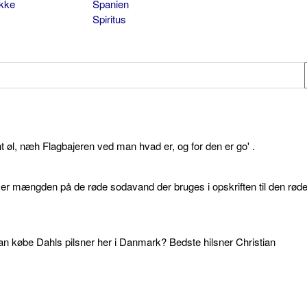
ikke
Spanien
Spiritus
øl, næh Flagbajeren ved man hvad er, og for den er go' .
d er mængden på de røde sodavand der bruges i opskriften til den rød
an købe Dahls pilsner her i Danmark? Bedste hilsner Christian