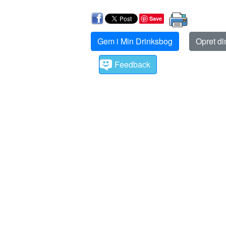
Save
Gem i Min Drinksbog
Opret d
Feedback