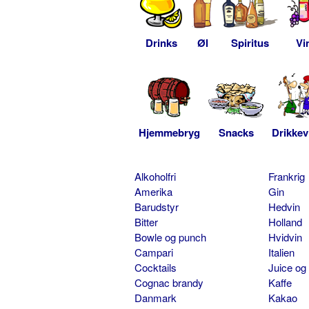
Drinks
Øl
Spiritus
Vi
Hjemmebryg
Snacks
Drikkev
Alkoholfri
Frankrig
Amerika
Gin
Barudstyr
Hedvin
Bitter
Holland
Bowle og punch
Hvidvin
Campari
Italien
Cocktails
Juice og
Cognac brandy
Kaffe
Danmark
Kakao