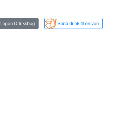
in egen Drinksbog
Send drink til en ven