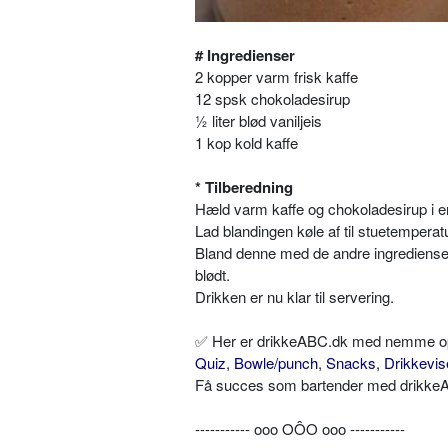
# Ingredienser
2 kopper varm frisk kaffe
12 spsk chokoladesirup
½ liter blød vaniljeis
1 kop kold kaffe
* Tilberedning
Hæld varm kaffe og chokoladesirup i en
Lad blandingen køle af til stuetemperatu
Bland denne med de andre ingredienser i
blødt.
Drikken er nu klar til servering.
✅ Her er drikkeABC.dk med nemme opskr
Quiz
,
Bowle/punch
,
Snacks
,
Drikkevis
Få succes som bartender med drikkeAB
----------- ooo OÔO ooo -----------