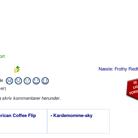
ort
Næste: Frothy Re
ide
er)
g skriv kommentarer herunder
.
rican Coffee Flip
• Kardemomme-sky