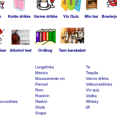
n
Kolde drikke
Varme drikke
Vin Quiz
Min bar
Bowle/p
iser
Alkohol test
Ordbog
Tøm barskabet
Longdrinks
Te
Mexico
Tequila
Mousserende vin
Varme drikke
Pernod
Velkomstdrinks
Rom
Vin quiz
Rosévin
Vodka
 smoothies
Rødvin
Whisky
Shots
Øl
Snaps