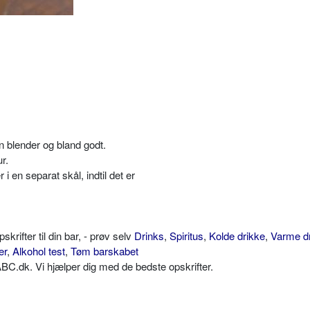
 blender og bland godt.
r.
 en separat skål, indtil det er
ifter til din bar, - prøv selv
Drinks
,
Spiritus
,
Kolde drikke
,
Varme d
er
,
Alkohol test
,
Tøm barskabet
C.dk. Vi hjælper dig med de bedste opskrifter.