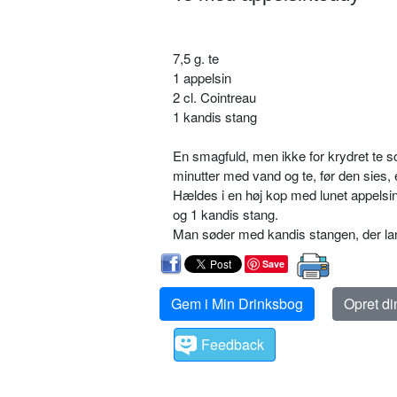
7,5 g. te
1 appelsin
2 cl. Cointreau
1 kandis stang
En smagfuld, men ikke for krydret te s
minutter med vand og te, før den sies, 
Hældes i en høj kop med lunet appelsin
og 1 kandis stang.
Man søder med kandis stangen, der la
Save
Gem i Min Drinksbog
Opret d
Feedback