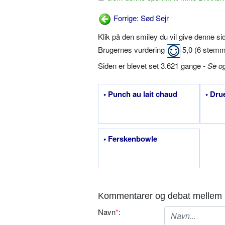
Forrige: Sød Sejr
Klik på den smiley du vil give denne s
Brugernes vurdering
5,0
(
6
stemm
Siden er blevet set 3.621 gange -
Se o
• Punch au lait chaud
• Dru
• Ferskenbowle
Kommentarer og debat mellem 
Navn
*
: