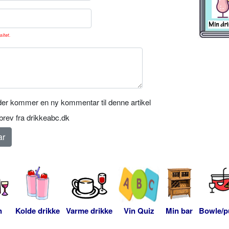
sitet.
er kommer en ny kommentar til denne artikel
rev fra drikkeabc.dk
n
Kolde drikke
Varme drikke
Vin Quiz
Min bar
Bowle/p