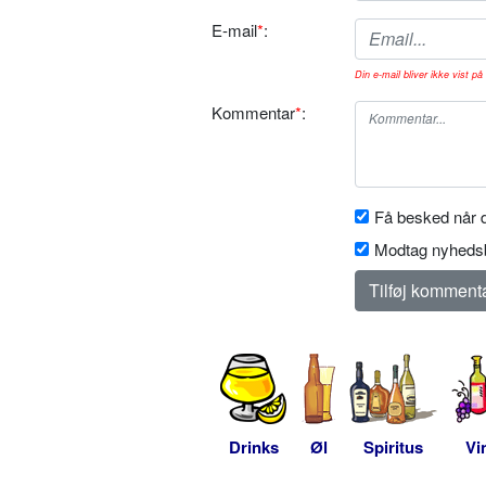
E-mail
*
:
Din e-mail bliver ikke vist på 
Kommentar
*
:
Få besked når d
Modtag nyhedsb
Drinks
Øl
Spiritus
Vi