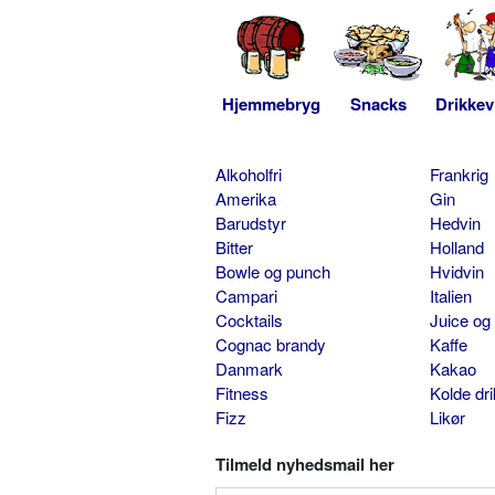
Hjemmebryg
Snacks
Drikkev
Alkoholfri
Frankrig
Amerika
Gin
Barudstyr
Hedvin
Bitter
Holland
Bowle og punch
Hvidvin
Campari
Italien
Cocktails
Juice og
Cognac brandy
Kaffe
Danmark
Kakao
Fitness
Kolde dr
Fizz
Likør
Tilmeld nyhedsmail her