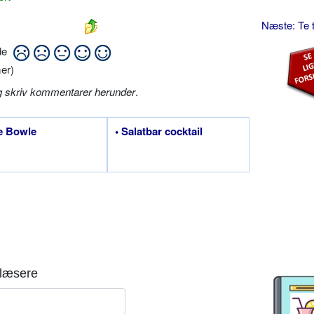
Næste: Te 
ide
er)
g skriv kommentarer herunder
.
e Bowle
• Salatbar cocktail
læsere