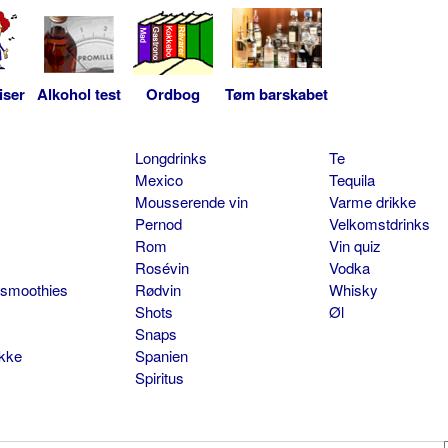
iser
Alkohol test
Ordbog
Tøm barskabet
Longdrinks
Te
Mexico
Tequila
Mousserende vin
Varme drikke
Pernod
Velkomstdrinks
Rom
Vin quiz
Rosévin
Vodka
 smoothies
Rødvin
Whisky
Shots
Øl
Snaps
ikke
Spanien
Spiritus