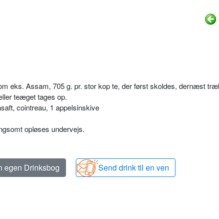
om eks. Assam, 705 g. pr. stor kop te, der først skoldes, dernæst træ
eller teæget tages op.
saft, cointreau, 1 appelsinskive
ngsomt opløses undervejs.
in egen Drinksbog
Send drink til en ven