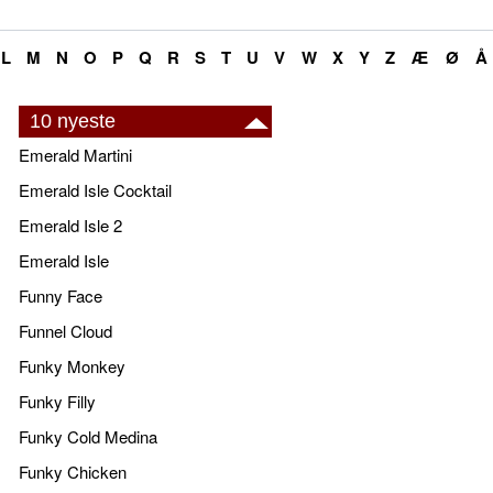
L
M
N
O
P
Q
R
S
T
U
V
W
X
Y
Z
Æ
Ø
Å
10 nyeste
Emerald Martini
Emerald Isle Cocktail
Emerald Isle 2
Emerald Isle
Funny Face
Funnel Cloud
Funky Monkey
Funky Filly
Funky Cold Medina
Funky Chicken