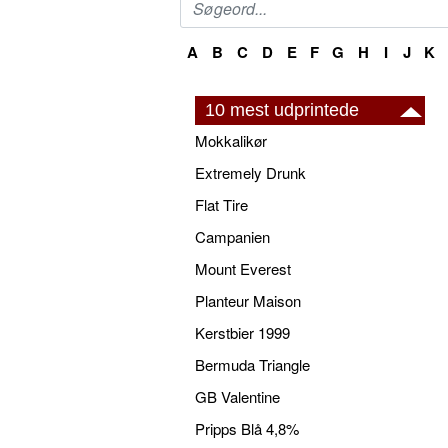
A
B
C
D
E
F
G
H
I
J
K
10 mest udprintede
Mokkalikør
Extremely Drunk
Flat Tire
Campanien
Mount Everest
Planteur Maison
Kerstbier 1999
Bermuda Triangle
GB Valentine
Pripps Blå 4,8%