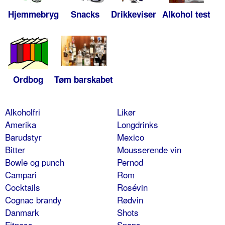
Hjemmebryg
Snacks
Drikkeviser
Alkohol test
Ordbog
Tøm barskabet
Alkoholfri
Likør
Amerika
Longdrinks
Barudstyr
Mexico
Bitter
Mousserende vin
Bowle og punch
Pernod
Campari
Rom
Cocktails
Rosévin
Cognac brandy
Rødvin
Danmark
Shots
Fitness
Snaps