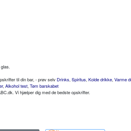
 glas.
ifter til din bar, - prøv selv
Drinks
,
Spiritus
,
Kolde drikke
,
Varme d
er
,
Alkohol test
,
Tøm barskabet
C.dk. Vi hjælper dig med de bedste opskrifter.