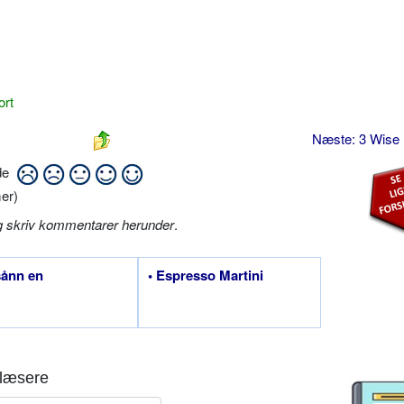
ort
Næste: 3 Wis
ide
er)
g skriv kommentarer herunder
.
sånn en
• Espresso Martini
læsere