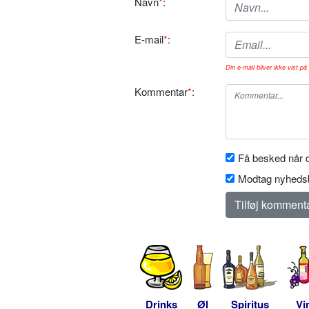
Navn
*
:
E-mail
*
:
Din e-mail bliver ikke vist på 
Kommentar
*
:
Få besked når d
Modtag nyhedsb
Drinks
Øl
Spiritus
Vi