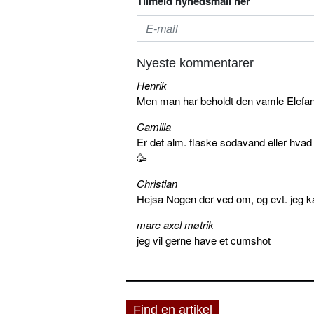
Tilmeld nyhedsmail her
Nyeste kommentarer
Henrik
Men man har beholdt den vamle Elefant 
Camilla
Er det alm. flaske sodavand eller hva
🥳
Christian
Hejsa Nogen der ved om, og evt. jeg k
marc axel møtrik
jeg vil gerne have et cumshot
Find en artikel