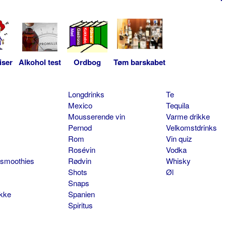
iser
Alkohol test
Ordbog
Tøm barskabet
Longdrinks
Te
Mexico
Tequila
Mousserende vin
Varme drikke
Pernod
Velkomstdrinks
Rom
Vin quiz
Rosévin
Vodka
 smoothies
Rødvin
Whisky
Shots
Øl
Snaps
ikke
Spanien
Spiritus