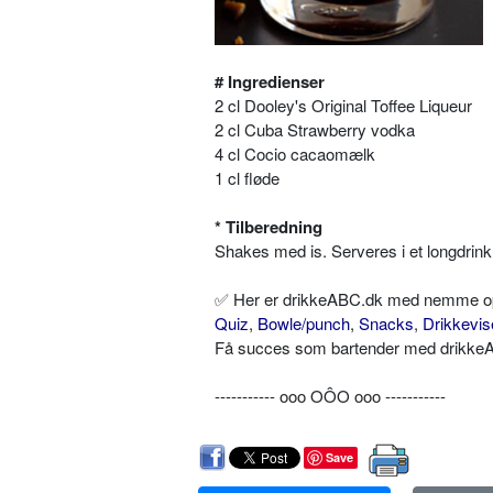
# Ingredienser
2 cl Dooley's Original Toffee Liqueur
2 cl Cuba Strawberry vodka
4 cl Cocio cacaomælk
1 cl fløde
* Tilberedning
Shakes med is. Serveres i et longdrink
✅ Her er drikkeABC.dk med nemme opskr
Quiz
,
Bowle/punch
,
Snacks
,
Drikkevis
Få succes som bartender med drikkeAB
----------- ooo OÔO ooo -----------
Save