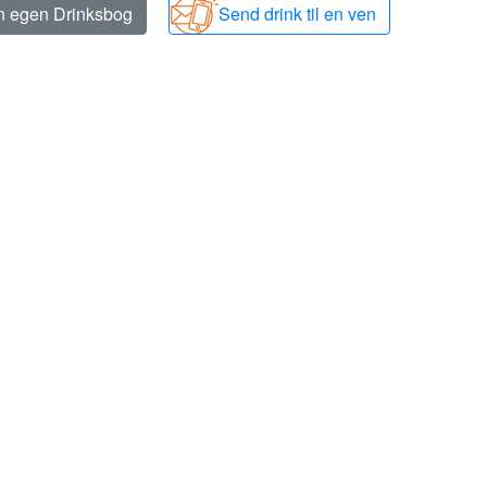
in egen Drinksbog
Send drink til en ven