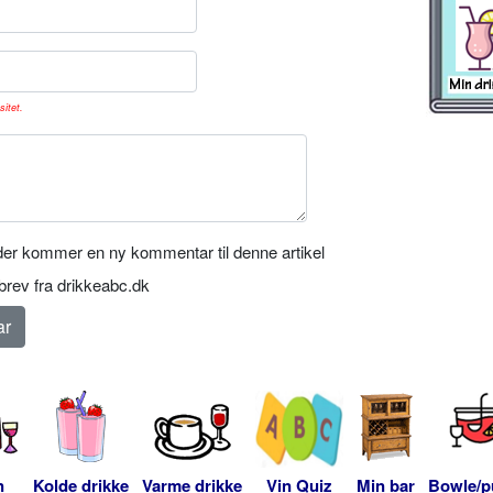
sitet.
er kommer en ny kommentar til denne artikel
rev fra drikkeabc.dk
n
Kolde drikke
Varme drikke
Vin Quiz
Min bar
Bowle/p