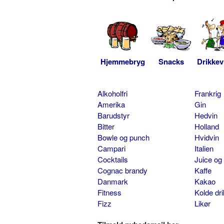
Hjemmebryg
Snacks
Drikkev
Alkoholfri
Frankrig
Amerika
Gin
Barudstyr
Hedvin
Bitter
Holland
Bowle og punch
Hvidvin
Campari
Italien
Cocktails
Juice og
Cognac brandy
Kaffe
Danmark
Kakao
Fitness
Kolde dr
Fizz
Likør