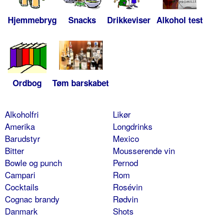
Hjemmebryg
Snacks
Drikkeviser
Alkohol test
Ordbog
Tøm barskabet
Alkoholfri
Likør
Amerika
Longdrinks
Barudstyr
Mexico
Bitter
Mousserende vin
Bowle og punch
Pernod
Campari
Rom
Cocktails
Rosévin
Cognac brandy
Rødvin
Danmark
Shots