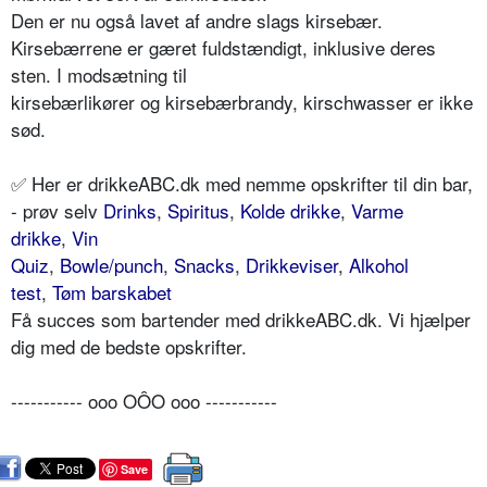
Den er nu også lavet af andre slags kirsebær.
Kirsebærrene er gæret fuldstændigt, inklusive deres
sten. I modsætning til
kirsebærlikører og kirsebærbrandy, kirschwasser er ikke
sød.
✅ Her er drikkeABC.dk med nemme opskrifter til din bar,
- prøv selv
Drinks
,
Spiritus
,
Kolde drikke
,
Varme
drikke
,
Vin
Quiz
,
Bowle/punch
,
Snacks
,
Drikkeviser
,
Alkohol
test
,
Tøm barskabet
Få succes som bartender med drikkeABC.dk. Vi hjælper
dig med de bedste opskrifter.
----------- ooo OÔO ooo -----------
Save