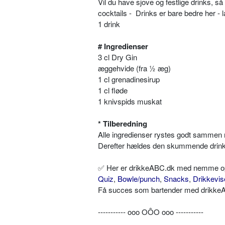
Vil du have sjove og festlige drinks, 
cocktails - Drinks er bare bedre her - 
1 drink
# Ingredienser
3 cl Dry Gin
æggehvide (fra ½ æg)
1 cl grenadinesirup
1 cl fløde
1 knivspids muskat
* Tilberedning
Alle ingredienser rystes godt sammen 
Derefter hældes den skummende drink u
✅ Her er drikkeABC.dk med nemme opskr
Quiz
,
Bowle/punch
,
Snacks
,
Drikkevis
Få succes som bartender med drikkeAB
----------- ooo OÔO ooo -----------