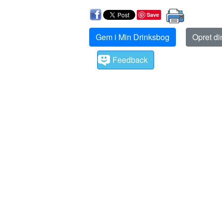
Save
Gem i Min Drinksbog
Opret d
Feedback