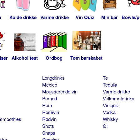
n
Kolde drikke
Varme drikke
Vin Quiz
Min bar
Bowle/p
iser
Alkohol test
Ordbog
Tøm barskabet
Longdrinks
Te
Mexico
Tequila
Mousserende vin
Varme drikke
Pernod
Velkomstdrinks
Rom
Vin quiz
Rosévin
Vodka
 smoothies
Rødvin
Whisky
Shots
Øl
Snaps
ikke
Spanien