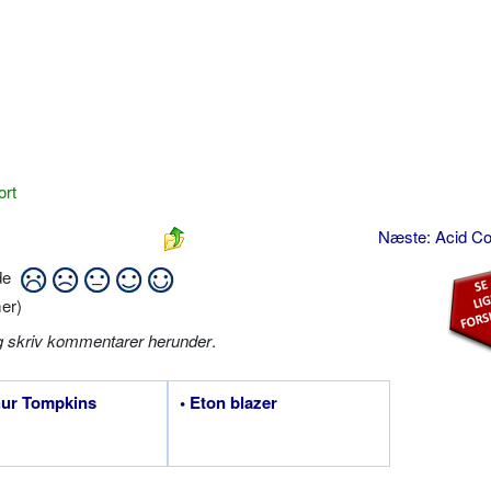
ort
Næste: Acid C
ide
er)
g skriv kommentarer herunder
.
hur Tompkins
• Eton blazer