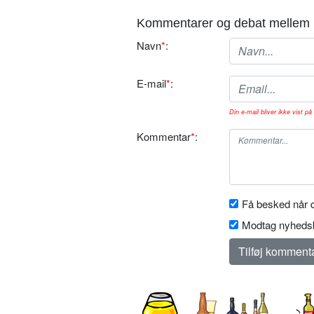
Kommentarer og debat mellem 
Navn
*
:
E-mail
*
:
Din e-mail bliver ikke vist på 
Kommentar
*
:
Få besked når d
Modtag nyhedsb