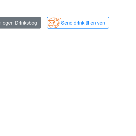
in egen Drinksbog
Send drink til en ven