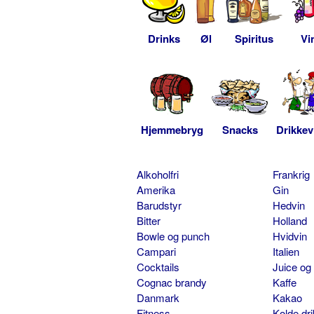
Drinks
Øl
Spiritus
Vi
Hjemmebryg
Snacks
Drikkev
Alkoholfri
Frankrig
Amerika
Gin
Barudstyr
Hedvin
Bitter
Holland
Bowle og punch
Hvidvin
Campari
Italien
Cocktails
Juice og
Cognac brandy
Kaffe
Danmark
Kakao
Fitness
Kolde dr