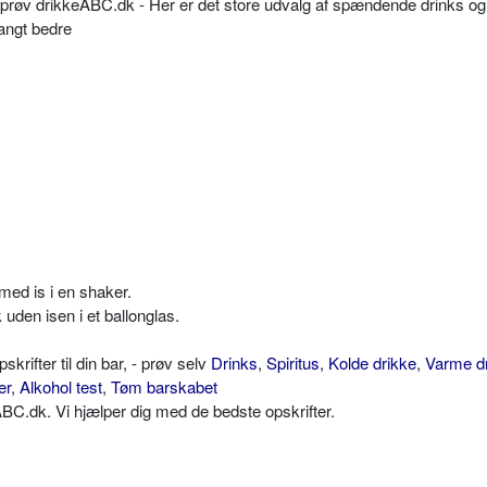
så prøv drikkeABC.dk - Her er det store udvalg af spændende drinks og
langt bedre
med is i en shaker.
den isen i et ballonglas.
ifter til din bar, - prøv selv
Drinks
,
Spiritus
,
Kolde drikke
,
Varme d
er
,
Alkohol test
,
Tøm barskabet
C.dk. Vi hjælper dig med de bedste opskrifter.