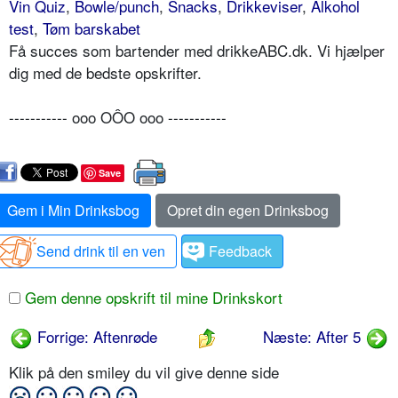
Vin Quiz
,
Bowle/punch
,
Snacks
,
Drikkeviser
,
Alkohol
test
,
Tøm barskabet
Få succes som bartender med drikkeABC.dk. Vi hjælper
dig med de bedste opskrifter.
----------- ooo OÔO ooo -----------
Save
Gem i Min Drinksbog
Opret din egen Drinksbog
Send drink til en ven
Feedback
Gem denne opskrift til mine Drinkskort
Forrige: Aftenrøde
Næste: After 5
Klik på den smiley du vil give denne side