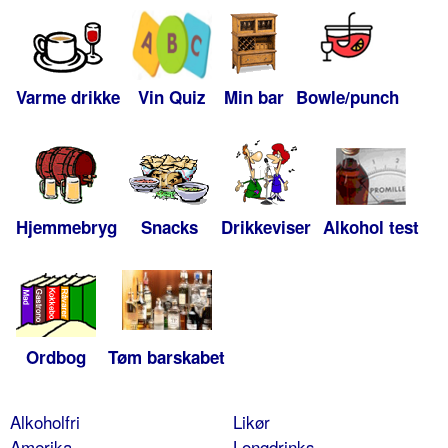
Varme drikke
Vin Quiz
Min bar
Bowle/punch
Hjemmebryg
Snacks
Drikkeviser
Alkohol test
Ordbog
Tøm barskabet
Alkoholfri
Likør
Amerika
Longdrinks