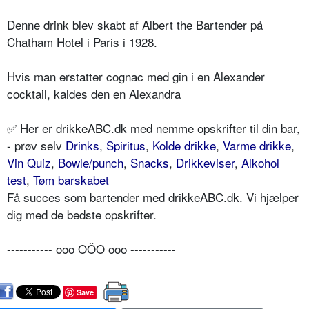
Denne drink blev skabt af Albert the Bartender på
Chatham Hotel i Paris i 1928.
Hvis man erstatter cognac med gin i en Alexander
cocktail, kaldes den en Alexandra
✅ Her er drikkeABC.dk med nemme opskrifter til din bar,
- prøv selv
Drinks
,
Spiritus
,
Kolde drikke
,
Varme drikke
,
Vin Quiz
,
Bowle/punch
,
Snacks
,
Drikkeviser
,
Alkohol
test
,
Tøm barskabet
Få succes som bartender med drikkeABC.dk. Vi hjælper
dig med de bedste opskrifter.
----------- ooo OÔO ooo -----------
Save