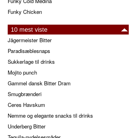
Funky Cold Medina
Funky Chicken
10 mest viste
Jägermeister Bitter
Paradisæblesnaps
Sukkerlage til drinks
Mojito punch
Gammel dansk Bitter Dram
Smugbrænderi
Ceres Havskum
Nemme og elegante snacks til drinks
Underberg Bitter
Tequila-nydelsesmåder