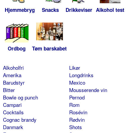
Hjemmebryg
Snacks
Drikkeviser
Alkohol test
Ordbog
Tøm barskabet
Alkoholfri
Likør
Amerika
Longdrinks
Barudstyr
Mexico
Bitter
Mousserende vin
Bowle og punch
Pernod
Campari
Rom
Cocktails
Rosévin
Cognac brandy
Rødvin
Danmark
Shots