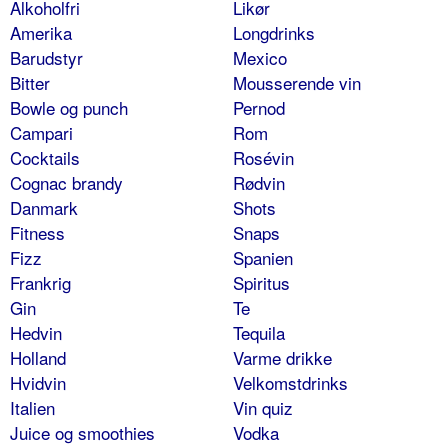
Alkoholfri
Likør
Amerika
Longdrinks
Barudstyr
Mexico
Bitter
Mousserende vin
Bowle og punch
Pernod
Campari
Rom
Cocktails
Rosévin
Cognac brandy
Rødvin
Danmark
Shots
Fitness
Snaps
Fizz
Spanien
Frankrig
Spiritus
Gin
Te
Hedvin
Tequila
Holland
Varme drikke
Hvidvin
Velkomstdrinks
Italien
Vin quiz
Juice og smoothies
Vodka