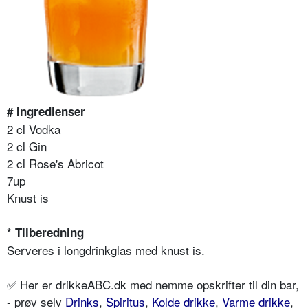
# Ingredienser
2 cl Vodka
2 cl Gin
2 cl Rose's Abricot
7up
Knust is
* Tilberedning
Serveres i longdrinkglas med knust is.
✅ Her er drikkeABC.dk med nemme opskrifter til din bar,
- prøv selv
Drinks
,
Spiritus
,
Kolde drikke
,
Varme drikke
,