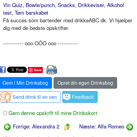
Vin Quiz
,
Bowle/punch
,
Snacks
,
Drikkeviser
,
Alkohol
test
,
Tøm barskabet
Få succes som bartender med drikkeABC.dk. Vi hjælper
dig med de bedste opskrifter.
----------- ooo OÔO ooo -----------
Save
Gem i Min Drinksbog
Opret din egen Drinksbog
Send drink til en ven
Feedback
Gem denne opskrift til mine Drinkskort
Forrige: Alexandra 2
Næste: Alfa Romeo