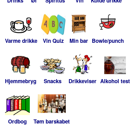
Drinks
Øl
Spiritus
Vin
Kolde drikke
Varme drikke
Vin Quiz
Min bar
Bowle/punch
Hjemmebryg
Snacks
Drikkeviser
Alkohol test
Ordbog
Tøm barskabet