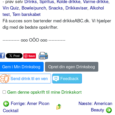
- prøv selv
Drinks
,
Spiritus
,
Kolde drikke
,
Varme drikke
,
Vin Quiz
,
Bowle/punch
,
Snacks
,
Drikkeviser
,
Alkohol
test
,
Tøm barskabet
Få succes som bartender med drikkeABC.dk. Vi hjælper
dig med de bedste opskrifter.
----------- ooo OÔO ooo -----------
Save
Gem i Min Drinksbog
Opret din egen Drinksbog
Send drink til en ven
Feedback
Gem denne opskrift til mine Drinkskort
Forrige: Amer Picon
Næste: American
Beauty
Cocktail