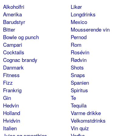
Alkoholfri
Likør
Amerika
Longdrinks
Barudstyr
Mexico
Bitter
Mousserende vin
Bowle og punch
Pernod
Campari
Rom
Cocktails
Rosévin
Cognac brandy
Rødvin
Danmark
Shots
Fitness
Snaps
Fizz
Spanien
Frankrig
Spiritus
Gin
Te
Hedvin
Tequila
Holland
Varme drikke
Hvidvin
Velkomstdrinks
Italien
Vin quiz
Juice og smoothies
Vodka