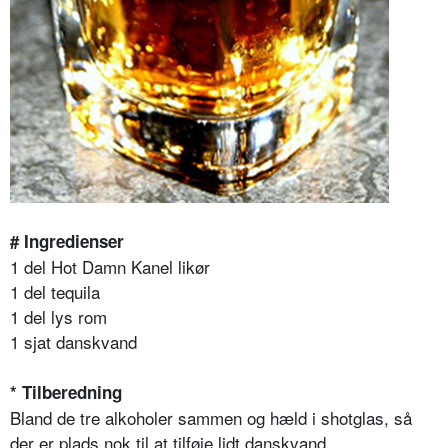
# Ingredienser
1 del Hot Damn Kanel likør
1 del tequila
1 del lys rom
1 sjat danskvand
* Tilberedning
Bland de tre alkoholer sammen og hæld i shotglas, så
der er plads nok til at tilføje lidt danskvand.