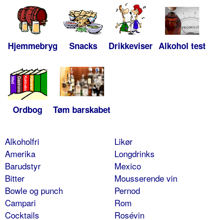
Hjemmebryg
Snacks
Drikkeviser
Alkohol test
Ordbog
Tøm barskabet
Alkoholfri
Likør
Amerika
Longdrinks
Barudstyr
Mexico
Bitter
Mousserende vin
Bowle og punch
Pernod
Campari
Rom
Cocktails
Rosévin