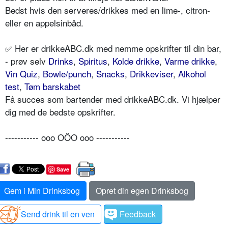
Bedst hvis den serveres/drikkes med en lime-, citron-
eller en appelsinbåd.
✅ Her er drikkeABC.dk med nemme opskrifter til din bar,
- prøv selv
Drinks
,
Spiritus
,
Kolde drikke
,
Varme drikke
,
Vin Quiz
,
Bowle/punch
,
Snacks
,
Drikkeviser
,
Alkohol
test
,
Tøm barskabet
Få succes som bartender med drikkeABC.dk. Vi hjælper
dig med de bedste opskrifter.
----------- ooo OÔO ooo -----------
Save
Gem i Min Drinksbog
Opret din egen Drinksbog
Send drink til en ven
Feedback