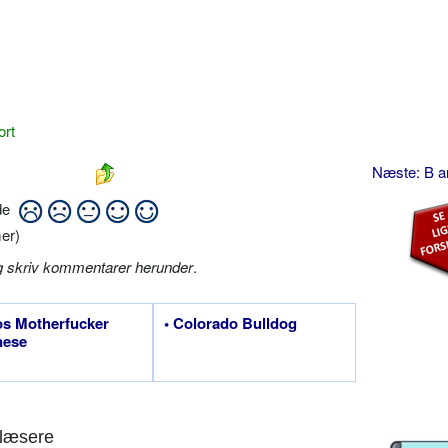
ort
Næste: B 
ide
er)
g skriv kommentarer herunder
.
os Motherfucker
• Colorado Bulldog
nese
læsere