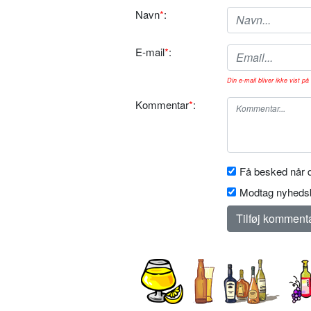
Navn
*
:
E-mail
*
:
Din e-mail bliver ikke vist på 
Kommentar
*
:
Få besked når d
Modtag nyhedsb