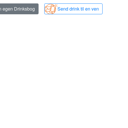
in egen Drinksbog
Send drink til en ven