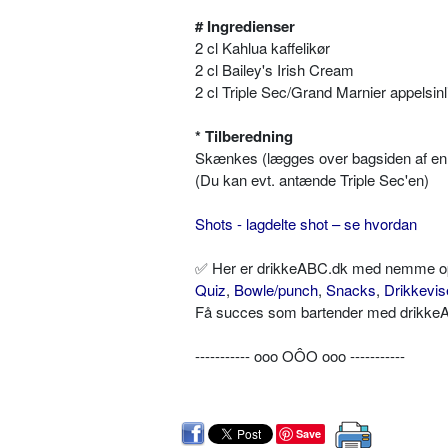
# Ingredienser
2 cl Kahlua kaffelikør
2 cl Bailey's Irish Cream
2 cl Triple Sec/Grand Marnier appelsinl
* Tilberedning
Skænkes (lægges over bagsiden af en s
(Du kan evt. antænde Triple Sec'en)
Shots - lagdelte shot – se hvordan
✅ Her er drikkeABC.dk med nemme opskr
Quiz
,
Bowle/punch
,
Snacks
,
Drikkevis
Få succes som bartender med drikkeAB
----------- ooo OÔO ooo -----------
Save