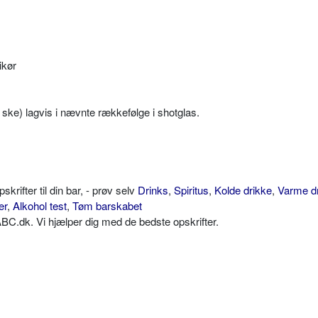
ikør
ke) lagvis i nævnte rækkefølge i shotglas.
ifter til din bar, - prøv selv
Drinks
,
Spiritus
,
Kolde drikke
,
Varme d
er
,
Alkohol test
,
Tøm barskabet
C.dk. Vi hjælper dig med de bedste opskrifter.