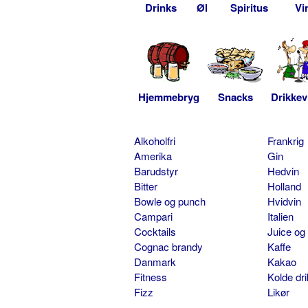
Drinks
Øl
Spiritus
Vi
Hjemmebryg
Snacks
Drikkev
Alkoholfri
Frankrig
Amerika
Gin
Barudstyr
Hedvin
Bitter
Holland
Bowle og punch
Hvidvin
Campari
Italien
Cocktails
Juice og
Cognac brandy
Kaffe
Danmark
Kakao
Fitness
Kolde dr
Fizz
Likør