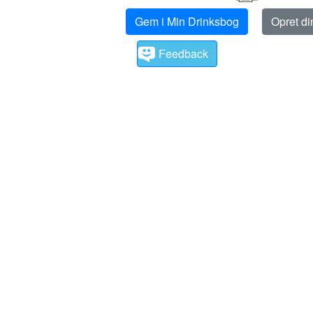
Gem i Min Drinksbog
Opret d
Feedback