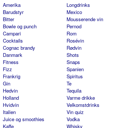
Amerika
Longdrinks
Barudstyr
Mexico
Bitter
Mousserende vin
Bowle og punch
Pernod
Campari
Rom
Cocktails
Rosévin
Cognac brandy
Rødvin
Danmark
Shots
Fitness
Snaps
Fizz
Spanien
Frankrig
Spiritus
Gin
Te
Hedvin
Tequila
Holland
Varme drikke
Hvidvin
Velkomstdrinks
Italien
Vin quiz
Juice og smoothies
Vodka
Kaffe
Whisky