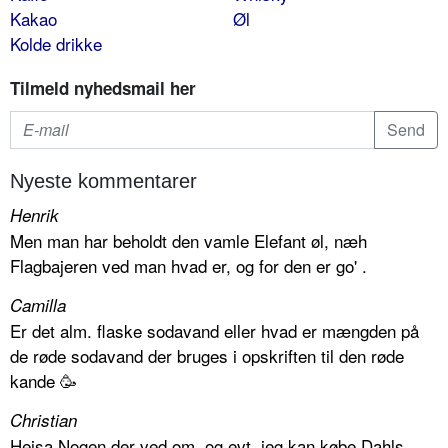
Kakao
Øl
Kolde drikke
Tilmeld nyhedsmail her
Nyeste kommentarer
Henrik
Men man har beholdt den vamle Elefant øl, næh
Flagbajeren ved man hvad er, og for den er go' .
Camilla
Er det alm. flaske sodavand eller hvad er mængden på
de røde sodavand der bruges i opskriften til den røde
kande 🥳
Christian
Hejsa Nogen der ved om, og evt. jeg kan købe Dahls