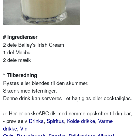
# Ingredienser
2 dele Bailey's Irish Cream
1 del Malibu
2 dele mælk
* Tilberedning
Rystes eller blendes til den skummer.
Skænk med isterninger.
Denne drink kan serveres i et højt glas eller cocktailglas.
✅ Her er drikkeABC.dk med nemme opskrifter til din bar,
- prøv selv
Drinks
,
Spiritus
,
Kolde drikke
,
Varme
drikke
,
Vin
Quiz
,
Bowle/punch
,
Snacks
,
Drikkeviser
,
Alkohol