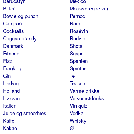
Barudstyr
Mexico
Bitter
Mousserende vin
Bowle og punch
Pernod
Campari
Rom
Cocktails
Rosévin
Cognac brandy
Rødvin
Danmark
Shots
Fitness
Snaps
Fizz
Spanien
Frankrig
Spiritus
Gin
Te
Hedvin
Tequila
Holland
Varme drikke
Hvidvin
Velkomstdrinks
Italien
Vin quiz
Juice og smoothies
Vodka
Kaffe
Whisky
Kakao
Øl