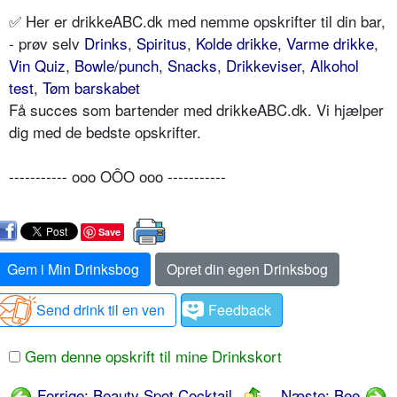
✅ Her er drikkeABC.dk med nemme opskrifter til din bar,
- prøv selv
Drinks
,
Spiritus
,
Kolde drikke
,
Varme drikke
,
Vin Quiz
,
Bowle/punch
,
Snacks
,
Drikkeviser
,
Alkohol
test
,
Tøm barskabet
Få succes som bartender med drikkeABC.dk. Vi hjælper
dig med de bedste opskrifter.
----------- ooo OÔO ooo -----------
Save
Gem i Min Drinksbog
Opret din egen Drinksbog
Send drink til en ven
Feedback
Gem denne opskrift til mine Drinkskort
Forrige: Beauty Spot Cocktail
Næste: Bee