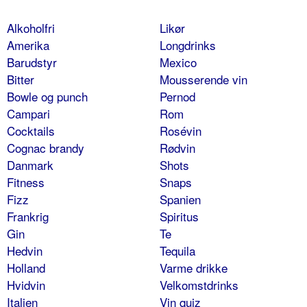
Alkoholfri
Likør
Amerika
Longdrinks
Barudstyr
Mexico
Bitter
Mousserende vin
Bowle og punch
Pernod
Campari
Rom
Cocktails
Rosévin
Cognac brandy
Rødvin
Danmark
Shots
Fitness
Snaps
Fizz
Spanien
Frankrig
Spiritus
Gin
Te
Hedvin
Tequila
Holland
Varme drikke
Hvidvin
Velkomstdrinks
Italien
Vin quiz