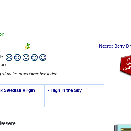
ort
Næste: Berry 
ide
er)
g skriv kommentarer herunder
.
ck Swedish Virgin
• High in the Sky
læsere