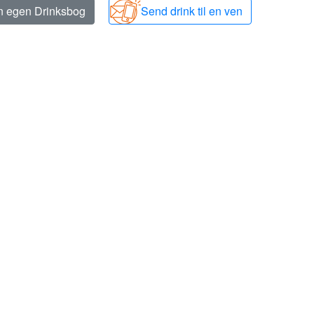
in egen Drinksbog
Send drink til en ven