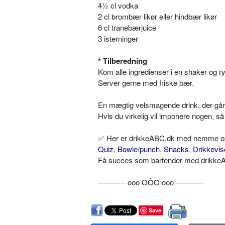
4½ cl vodka
2 cl brombær likør eller hindbær likør
6 cl tranebærjuice
3 isterninger
* Tilberedning
Kom alle ingredienser i en shaker og rys
Server gerne med friske bær.
En mægtig velsmagende drink, der går 
Hvis du virkelig vil imponere nogen, så 
✅ Her er drikkeABC.dk med nemme opskr
Quiz
,
Bowle/punch
,
Snacks
,
Drikkevis
Få succes som bartender med drikkeAB
----------- ooo OÔO ooo -----------
Save