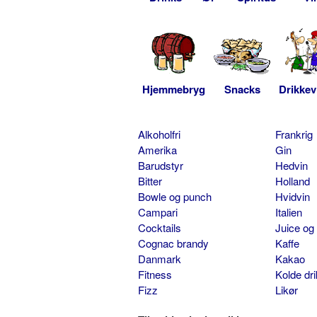
Hjemmebryg
Snacks
Drikkev
Alkoholfri
Frankrig
Amerika
Gin
Barudstyr
Hedvin
Bitter
Holland
Bowle og punch
Hvidvin
Campari
Italien
Cocktails
Juice og
Cognac brandy
Kaffe
Danmark
Kakao
Fitness
Kolde dr
Fizz
Likør