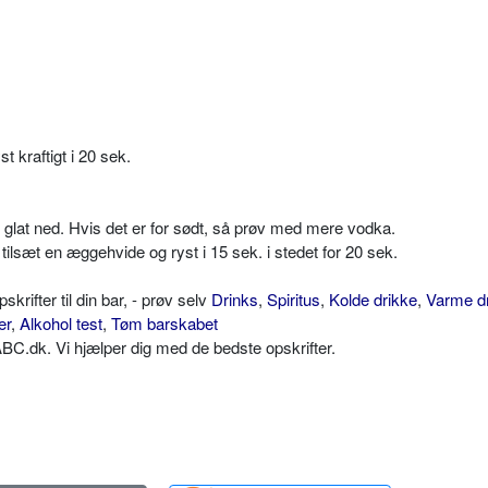
t kraftigt i 20 sek.
glat ned. Hvis det er for sødt, så prøv med mere vodka.
tilsæt en æggehvide og ryst i 15 sek. i stedet for 20 sek.
ifter til din bar, - prøv selv
Drinks
,
Spiritus
,
Kolde drikke
,
Varme d
er
,
Alkohol test
,
Tøm barskabet
C.dk. Vi hjælper dig med de bedste opskrifter.