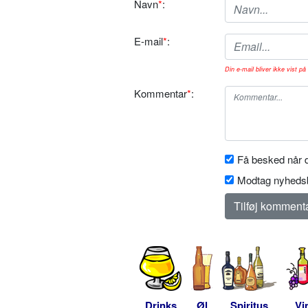
Navn
*
:
E-mail
*
:
Din e-mail bliver ikke vist på 
Kommentar
*
:
Få besked når d
Modtag nyhedsb
Drinks
Øl
Spiritus
Vi