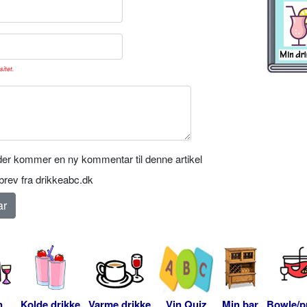
sitet.
er kommer en ny kommentar til denne artikel
rev fra drikkeabc.dk
n
Kolde drikke
Varme drikke
Vin Quiz
Min bar
Bowle/p