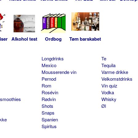
iser
Alkohol test
Ordbog
Tøm barskabet
Longdrinks
Te
Mexico
Tequila
Mousserende vin
Varme drikke
Pernod
Velkomstdrinks
Rom
Vin quiz
Rosévin
Vodka
 smoothies
Rødvin
Whisky
Shots
Øl
Snaps
ikke
Spanien
Spiritus