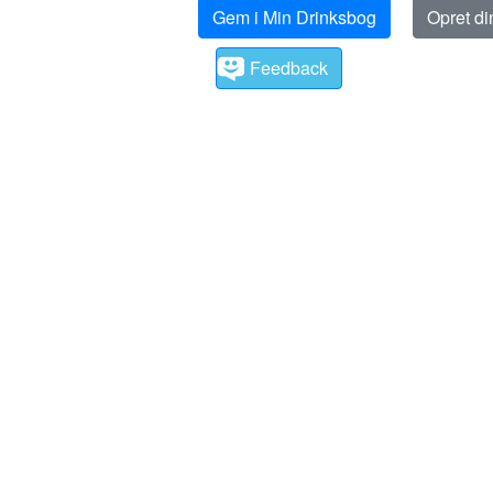
Gem i Min Drinksbog
Opret d
Feedback