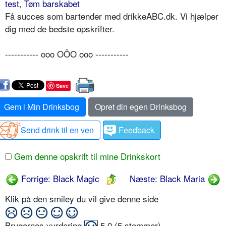
test
,
Tøm barskabet
Få succes som bartender med drikkeABC.dk. Vi hjælper
dig med de bedste opskrifter.
----------- ooo OÔO ooo -----------
Save
Gem i Min Drinksbog
Opret din egen Drinksbog
Send drink til en ven
Feedback
Gem denne opskrift til mine Drinkskort
Forrige: Black Magic
Næste: Black Maria
Klik på den smiley du vil give denne side
Brugernes vurdering
5,0
(
5
stemmer)