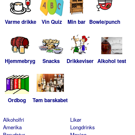
Varme drikke
Vin Quiz
Min bar
Bowle/punch
Hjemmebryg
Snacks
Drikkeviser
Alkohol test
Ordbog
Tøm barskabet
Alkoholfri
Likør
Amerika
Longdrinks
Barudstyr
Mexico