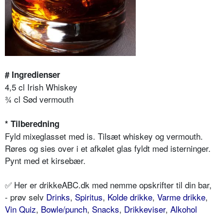
# Ingredienser
4,5 cl Irish Whiskey
¾ cl Sød vermouth
* Tilberedning
Fyld mixeglasset med is. Tilsæt whiskey og vermouth.
Røres og sies over i et afkølet glas fyldt med isterninger.
Pynt med et kirsebær.
✅ Her er drikkeABC.dk med nemme opskrifter til din bar,
- prøv selv
Drinks
,
Spiritus
,
Kolde drikke
,
Varme drikke
,
Vin Quiz
,
Bowle/punch
,
Snacks
,
Drikkeviser
,
Alkohol