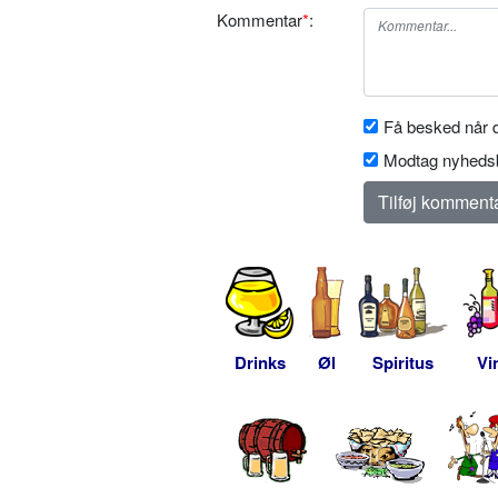
Kommentar
*
:
Få besked når d
Modtag nyhedsb
Drinks
Øl
Spiritus
Vi