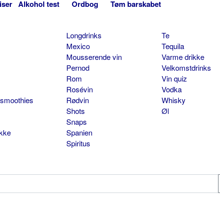
iser
Alkohol test
Ordbog
Tøm barskabet
Longdrinks
Te
Mexico
Tequila
Mousserende vin
Varme drikke
Pernod
Velkomstdrinks
Rom
Vin quiz
Rosévin
Vodka
 smoothies
Rødvin
Whisky
Shots
Øl
Snaps
ikke
Spanien
Spiritus