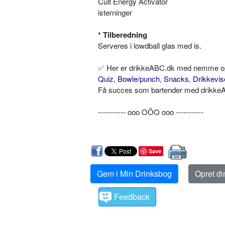
Cult Energy Activator
isterninger
* Tilberedning
Serveres i lowdball glas med is.
✅ Her er drikkeABC.dk med nemme opskr
Quiz
,
Bowle/punch
,
Snacks
,
Drikkevis
Få succes som bartender med drikkeAB
----------- ooo OÔO ooo -----------
Save
Gem i Min Drinksbog
Opret d
Feedback