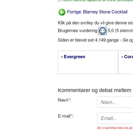
Forrige: Blarney Stone Cocktail
Klik på den smiley du vil give denne s
Brugernes vurdering
5,0
(
5
stemm
Siden er blevet set 4.149 gange -
Se o
• Evergreen
• Cor
Kommentarer og debat mellem 
Navn
*
:
E-mail
*
:
Din e-mail bliver ikke vist på 