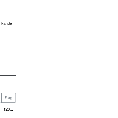
e kande
123...