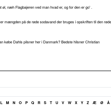
øl, næh Flagbajeren ved man hvad er, og for den er go' .
d er mængden på de røde sodavand der bruges i opskriften til den rød
an købe Dahls pilsner her i Danmark? Bedste hilsner Christian
L
M
N
O
P
Q
R
S
T
U
V
W
X
Y
Z
Æ
Ø
Å