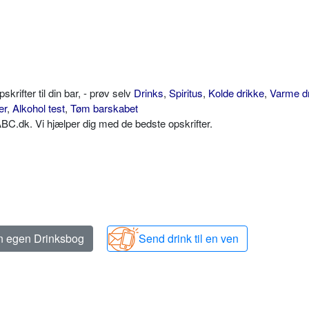
ifter til din bar, - prøv selv
Drinks
,
Spiritus
,
Kolde drikke
,
Varme d
er
,
Alkohol test
,
Tøm barskabet
C.dk. Vi hjælper dig med de bedste opskrifter.
in egen Drinksbog
Send drink til en ven