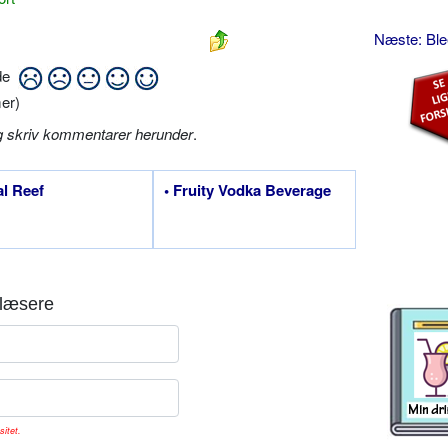
Næste: Bl
ide
er)
g skriv kommentarer herunder
.
al Reef
• Fruity Vodka Beverage
læsere
sitet.