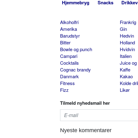
Hjemmebryg
Snacks
Drikkev
Alkoholfri
Frankrig
Amerika
Gin
Barudstyr
Hedvin
Bitter
Holland
Bowle og punch
Hvidvin
Campari
Italien
Cocktails
Juice og
Cognac brandy
Kaffe
Danmark
Kakao
Fitness
Kolde dr
Fizz
Likør
Tilmeld nyhedsmail her
Nyeste kommentarer