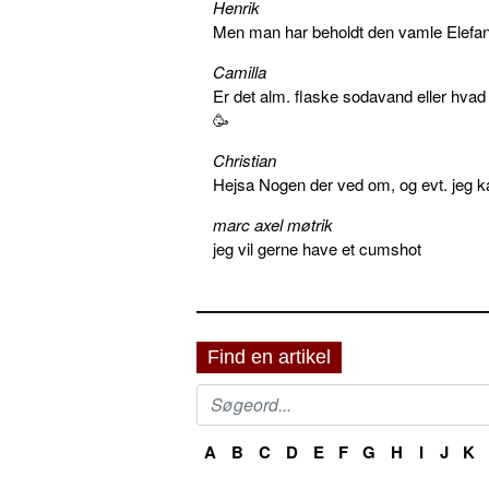
Henrik
Men man har beholdt den vamle Elefant 
Camilla
Er det alm. flaske sodavand eller hva
🥳
Christian
Hejsa Nogen der ved om, og evt. jeg k
marc axel møtrik
jeg vil gerne have et cumshot
Find en artikel
A
B
C
D
E
F
G
H
I
J
K