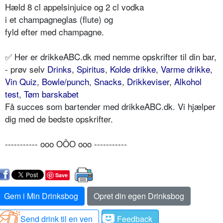
Hæld 8 cl appelsinjuice og 2 cl vodka
i et champagneglas (flute) og
fyld efter med champagne.
✅ Her er drikkeABC.dk med nemme opskrifter til din bar,
- prøv selv
Drinks
,
Spiritus
,
Kolde drikke
,
Varme drikke
,
Vin Quiz
,
Bowle/punch
,
Snacks
,
Drikkeviser
,
Alkohol
test
,
Tøm barskabet
Få succes som bartender med drikkeABC.dk. Vi hjælper
dig med de bedste opskrifter.
----------- ooo OÔO ooo -----------
Save
Gem i Min Drinksbog
Opret din egen Drinksbog
Send drink til en ven
Feedback