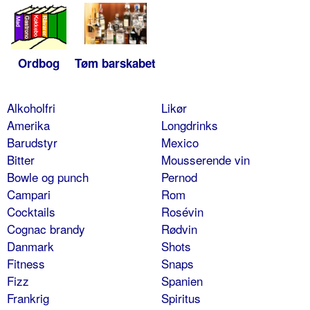
Ordbog
Tøm barskabet
Alkoholfri
Likør
Amerika
Longdrinks
Barudstyr
Mexico
Bitter
Mousserende vin
Bowle og punch
Pernod
Campari
Rom
Cocktails
Rosévin
Cognac brandy
Rødvin
Danmark
Shots
Fitness
Snaps
Fizz
Spanien
Frankrig
Spiritus