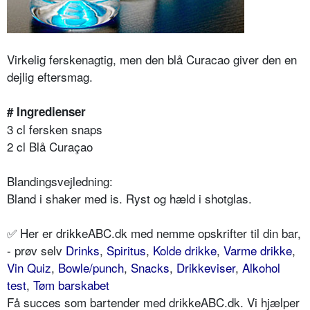
Virkelig ferskenagtig, men den blå Curacao giver den en
dejlig eftersmag.
# Ingredienser
3 cl fersken snaps
2 cl Blå Curaçao
Blandingsvejledning:
Bland i shaker med is. Ryst og hæld i shotglas.
✅ Her er drikkeABC.dk med nemme opskrifter til din bar,
- prøv selv
Drinks
,
Spiritus
,
Kolde drikke
,
Varme drikke
,
Vin Quiz
,
Bowle/punch
,
Snacks
,
Drikkeviser
,
Alkohol
test
,
Tøm barskabet
Få succes som bartender med drikkeABC.dk. Vi hjælper