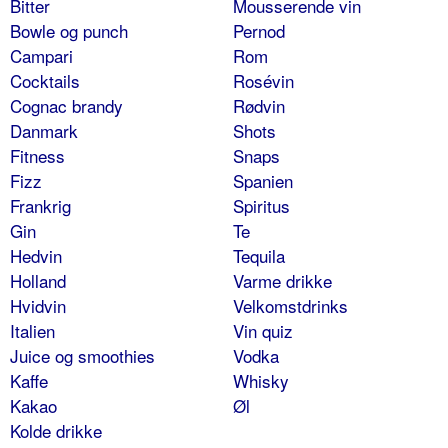
Bitter
Mousserende vin
Bowle og punch
Pernod
Campari
Rom
Cocktails
Rosévin
Cognac brandy
Rødvin
Danmark
Shots
Fitness
Snaps
Fizz
Spanien
Frankrig
Spiritus
Gin
Te
Hedvin
Tequila
Holland
Varme drikke
Hvidvin
Velkomstdrinks
Italien
Vin quiz
Juice og smoothies
Vodka
Kaffe
Whisky
Kakao
Øl
Kolde drikke