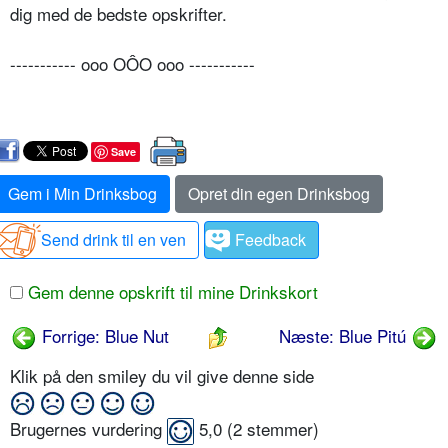
dig med de bedste opskrifter.
----------- ooo OÔO ooo -----------
Save
Gem i Min Drinksbog
Opret din egen Drinksbog
Send drink til en ven
Feedback
Gem denne opskrift til mine Drinkskort
Forrige: Blue Nut
Næste: Blue Pitú
Klik på den smiley du vil give denne side
Brugernes vurdering
5,0
(
2
stemmer)