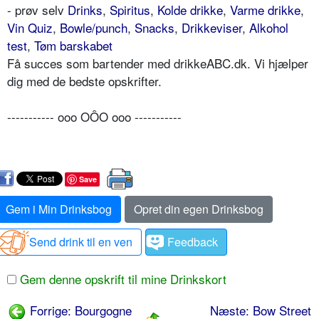
- prøv selv
Drinks
,
Spiritus
,
Kolde drikke
,
Varme drikke
,
Vin Quiz
,
Bowle/punch
,
Snacks
,
Drikkeviser
,
Alkohol
test
,
Tøm barskabet
Få succes som bartender med drikkeABC.dk. Vi hjælper
dig med de bedste opskrifter.
----------- ooo OÔO ooo -----------
Save
Gem i Min Drinksbog
Opret din egen Drinksbog
Send drink til en ven
Feedback
Gem denne opskrift til mine Drinkskort
Forrige: Bourgogne
Næste: Bow Street