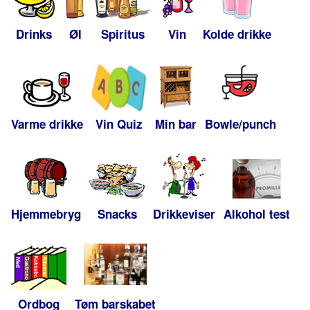
Drinks
Øl
Spiritus
Vin
Kolde drikke
Varme drikke
Vin Quiz
Min bar
Bowle/punch
Hjemmebryg
Snacks
Drikkeviser
Alkohol test
Ordbog
Tøm barskabet