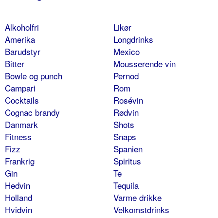
Alkoholfri
Likør
Amerika
Longdrinks
Barudstyr
Mexico
Bitter
Mousserende vin
Bowle og punch
Pernod
Campari
Rom
Cocktails
Rosévin
Cognac brandy
Rødvin
Danmark
Shots
Fitness
Snaps
Fizz
Spanien
Frankrig
Spiritus
Gin
Te
Hedvin
Tequila
Holland
Varme drikke
Hvidvin
Velkomstdrinks