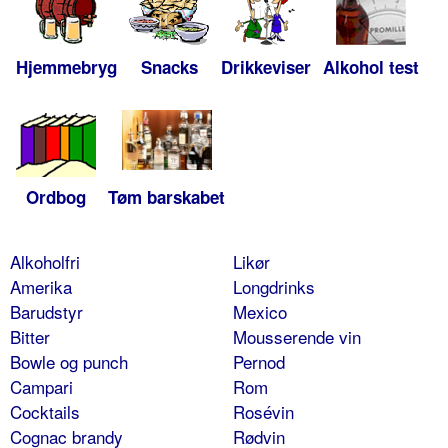
Hjemmebryg
Snacks
Drikkeviser
Alkohol test
Ordbog
Tøm barskabet
Alkoholfri
Likør
Amerika
Longdrinks
Barudstyr
Mexico
Bitter
Mousserende vin
Bowle og punch
Pernod
Campari
Rom
Cocktails
Rosévin
Cognac brandy
Rødvin