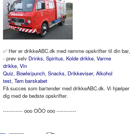
✅ Her er drikkeABC.dk med nemme opskrifter til din bar,
- prøv selv
Drinks
,
Spiritus
,
Kolde drikke
,
Varme
drikke
,
Vin
Quiz
,
Bowle/punch
,
Snacks
,
Drikkeviser
,
Alkohol
test
,
Tøm barskabet
Få succes som bartender med drikkeABC.dk. Vi hjælper
dig med de bedste opskrifter.
----------- ooo OÔO ooo -----------