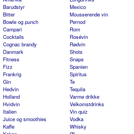
Barudstyr
Mexico
Bitter
Mousserende vin
Bowle og punch
Pernod
Campari
Rom
Cocktails
Rosévin
Cognac brandy
Rødvin
Danmark
Shots
Fitness
Snaps
Fizz
Spanien
Frankrig
Spiritus
Gin
Te
Hedvin
Tequila
Holland
Varme drikke
Hvidvin
Velkomstdrinks
Italien
Vin quiz
Juice og smoothies
Vodka
Kaffe
Whisky
Kakao
Øl