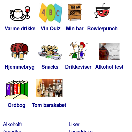
Varme drikke
Vin Quiz
Min bar
Bowle/punch
Hjemmebryg
Snacks
Drikkeviser
Alkohol test
Ordbog
Tøm barskabet
Alkoholfri
Likør
Amerika
Longdrinks