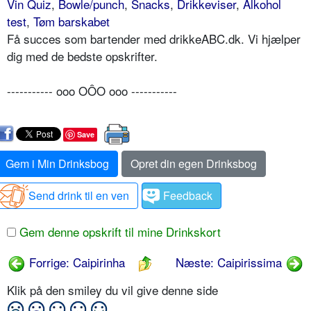
Vin Quiz
,
Bowle/punch
,
Snacks
,
Drikkeviser
,
Alkohol
test
,
Tøm barskabet
Få succes som bartender med drikkeABC.dk. Vi hjælper
dig med de bedste opskrifter.
----------- ooo OÔO ooo -----------
Save
Gem i Min Drinksbog
Opret din egen Drinksbog
Send drink til en ven
Feedback
Gem denne opskrift til mine Drinkskort
Forrige: Caipirinha
Næste: Caipirissima
Klik på den smiley du vil give denne side