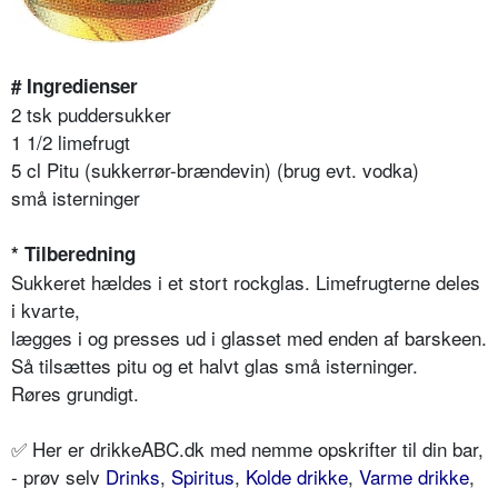
# Ingredienser
2 tsk puddersukker
1 1/2 limefrugt
5 cl Pitu (sukkerrør-brændevin) (brug evt. vodka)
små isterninger
* Tilberedning
Sukkeret hældes i et stort rockglas. Limefrugterne deles
i kvarte,
lægges i og presses ud i glasset med enden af barskeen.
Så tilsættes pitu og et halvt glas små isterninger.
Røres grundigt.
✅ Her er drikkeABC.dk med nemme opskrifter til din bar,
- prøv selv
Drinks
,
Spiritus
,
Kolde drikke
,
Varme drikke
,