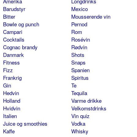
Amerika
Longdrinks
Barudstyr
Mexico
Bitter
Mousserende vin
Bowle og punch
Pernod
Campari
Rom
Cocktails
Rosévin
Cognac brandy
Rødvin
Danmark
Shots
Fitness
Snaps
Fizz
Spanien
Frankrig
Spiritus
Gin
Te
Hedvin
Tequila
Holland
Varme drikke
Hvidvin
Velkomstdrinks
Italien
Vin quiz
Juice og smoothies
Vodka
Kaffe
Whisky