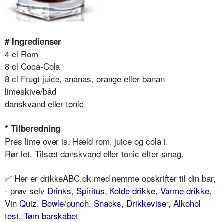
# Ingredienser
4 cl Rom
8 cl Coca-Cola
8 cl Frugt juice, ananas, orange eller banan
limeskive/båd
danskvand eller tonic
* Tilberedning
Pres lime over is. Hæld rom, juice og cola i.
Rør let. Tilsæt danskvand eller tonic efter smag.
✅ Her er drikkeABC.dk med nemme opskrifter til din bar,
- prøv selv
Drinks
,
Spiritus
,
Kolde drikke
,
Varme drikke
,
Vin Quiz
,
Bowle/punch
,
Snacks
,
Drikkeviser
,
Alkohol
test
,
Tøm barskabet