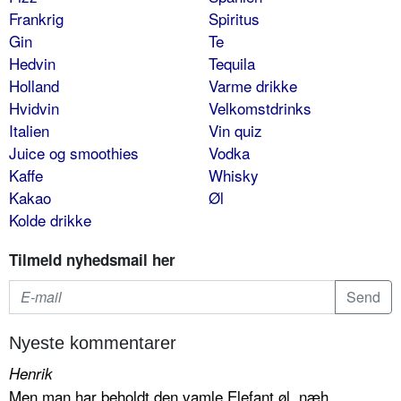
Frankrig
Spiritus
Gin
Te
Hedvin
Tequila
Holland
Varme drikke
Hvidvin
Velkomstdrinks
Italien
Vin quiz
Juice og smoothies
Vodka
Kaffe
Whisky
Kakao
Øl
Kolde drikke
Tilmeld nyhedsmail her
Nyeste kommentarer
Henrik
Men man har beholdt den vamle Elefant øl, næh