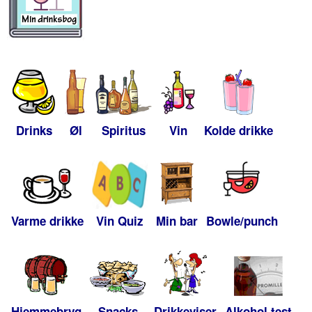
Drinks
Øl
Spiritus
Vin
Kolde drikke
Varme drikke
Vin Quiz
Min bar
Bowle/punch
Hjemmebryg
Snacks
Drikkeviser
Alkohol test