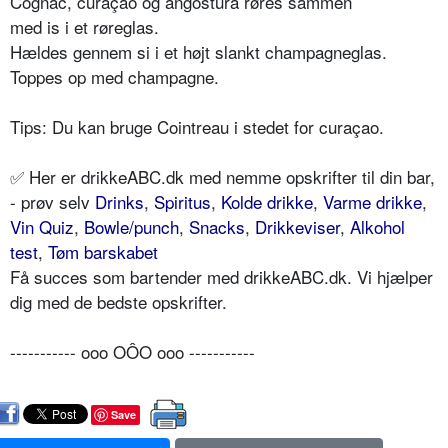
Cognac, curaçao og angostura røres sammen
med is i et røreglas.
Hældes gennem si i et højt slankt champagneglas.
Toppes op med champagne.
Tips: Du kan bruge Cointreau i stedet for curaçao.
✅ Her er drikkeABC.dk med nemme opskrifter til din bar,
- prøv selv
Drinks
,
Spiritus
,
Kolde drikke
,
Varme drikke
,
Vin Quiz
,
Bowle/punch
,
Snacks
,
Drikkeviser
,
Alkohol
test
,
Tøm barskabet
Få succes som bartender med drikkeABC.dk. Vi hjælper
dig med de bedste opskrifter.
----------- ooo OÔO ooo -----------
Save