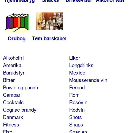
Ordbog
Tøm barskabet
Alkoholfri
Likør
Amerika
Longdrinks
Barudstyr
Mexico
Bitter
Mousserende vin
Bowle og punch
Pernod
Campari
Rom
Cocktails
Rosévin
Cognac brandy
Rødvin
Danmark
Shots
Fitness
Snaps
Fizz
Spanien