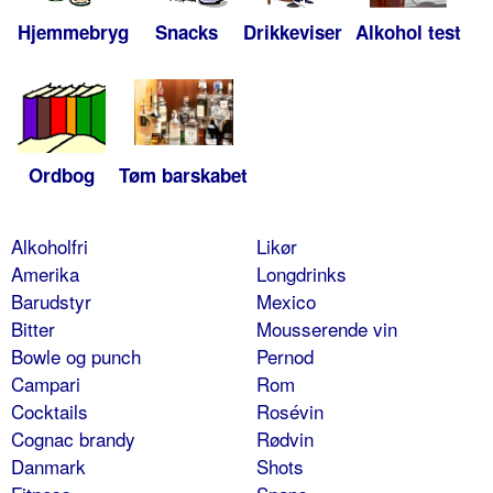
Hjemmebryg
Snacks
Drikkeviser
Alkohol test
Ordbog
Tøm barskabet
Alkoholfri
Likør
Amerika
Longdrinks
Barudstyr
Mexico
Bitter
Mousserende vin
Bowle og punch
Pernod
Campari
Rom
Cocktails
Rosévin
Cognac brandy
Rødvin
Danmark
Shots