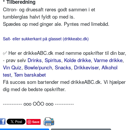
* Tilberedning
Citron- og druesaft røres godt sammen i et
tumblerglas halvt fyldt op med is.
Spædes op med ginger ale. Pyntes med limebåd.
Salt- eller sukkerkant på glasset (drikkeabc.dk)
✅ Her er drikkeABC.dk med nemme opskrifter til din bar,
- prøv selv
Drinks
,
Spiritus
,
Kolde drikke
,
Varme drikke
,
Vin Quiz
,
Bowle/punch
,
Snacks
,
Drikkeviser
,
Alkohol
test
,
Tøm barskabet
Få succes som bartender med drikkeABC.dk. Vi hjælper
dig med de bedste opskrifter.
----------- ooo OÔO ooo -----------
Save