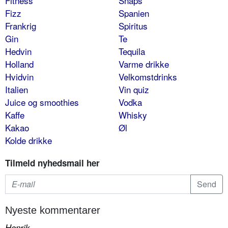
Fitness
Snaps
Fizz
Spanien
Frankrig
Spiritus
Gin
Te
Hedvin
Tequila
Holland
Varme drikke
Hvidvin
Velkomstdrinks
Italien
Vin quiz
Juice og smoothies
Vodka
Kaffe
Whisky
Kakao
Øl
Kolde drikke
Tilmeld nyhedsmail her
Nyeste kommentarer
Henrik