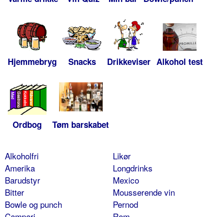
Hjemmebryg
Snacks
Drikkeviser
Alkohol test
Ordbog
Tøm barskabet
Alkoholfri
Likør
Amerika
Longdrinks
Barudstyr
Mexico
Bitter
Mousserende vin
Bowle og punch
Pernod
Campari
Rom