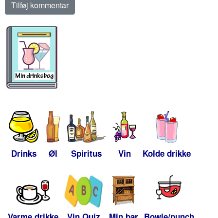
Drinks
Øl
Spiritus
Vin
Kolde drikke
Varme drikke
Vin Quiz
Min bar
Bowle/punch