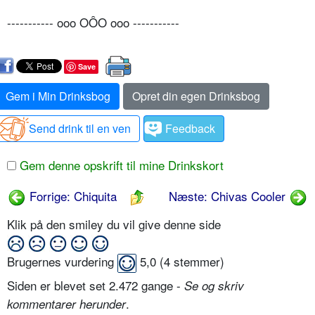
----------- ooo OÔO ooo -----------
Save
Gem i Min Drinksbog
Opret din egen Drinksbog
Send drink til en ven
Feedback
Gem denne opskrift til mine Drinkskort
Forrige: Chiquita
Næste: Chivas Cooler
Klik på den smiley du vil give denne side
Brugernes vurdering
5,0
(
4
stemmer)
Siden er blevet set 2.472 gange -
Se og skriv
.
kommentarer herunder