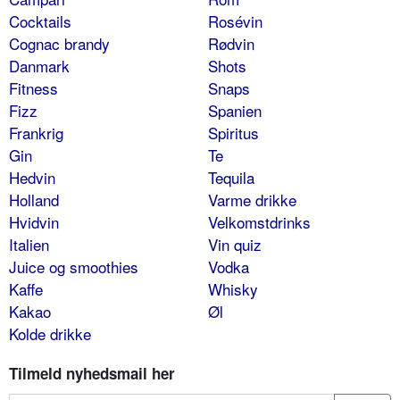
Cocktails
Rosévin
Cognac brandy
Rødvin
Danmark
Shots
Fitness
Snaps
Fizz
Spanien
Frankrig
Spiritus
Gin
Te
Hedvin
Tequila
Holland
Varme drikke
Hvidvin
Velkomstdrinks
Italien
Vin quiz
Juice og smoothies
Vodka
Kaffe
Whisky
Kakao
Øl
Kolde drikke
Tilmeld nyhedsmail her