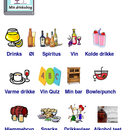
Drinks
Øl
Spiritus
Vin
Kolde drikke
Varme drikke
Vin Quiz
Min bar
Bowle/punch
Hjemmebryg
Snacks
Drikkeviser
Alkohol test