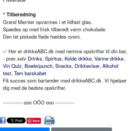
* Tilberedning
Grand Marnier opvarmes i et ildfast glas.
Spædes op med frisk tilberedt varm chokolade.
Den let piskede fløde hældes oveni.
✅ Her er drikkeABC.dk med nemme opskrifter til din bar,
- prøv selv
Drinks
,
Spiritus
,
Kolde drikke
,
Varme drikke
,
Vin Quiz
,
Bowle/punch
,
Snacks
,
Drikkeviser
,
Alkohol
test
,
Tøm barskabet
Få succes som bartender med drikkeABC.dk. Vi hjælper
dig med de bedste opskrifter.
----------- ooo OÔO ooo -----------
Save