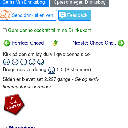
Gem i Min Drinksbog
Opret din egen Drinksbog
Send drink til en ven
Feedback
Gem denne opskrift til mine Drinkskort
Forrige: Choad
Næste: Choco Chok
Klik på den smiley du vil give denne side
Brugernes vurdering
5,0
(
8
stemmer)
Siden er blevet set 2.227 gange -
Se og skriv
.
kommentarer herunder
• Marninique