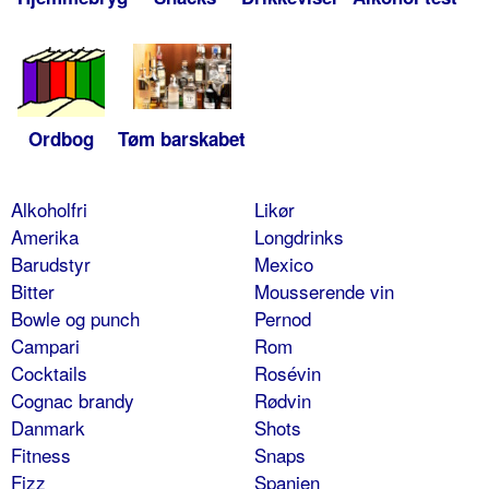
Ordbog
Tøm barskabet
Alkoholfri
Likør
Amerika
Longdrinks
Barudstyr
Mexico
Bitter
Mousserende vin
Bowle og punch
Pernod
Campari
Rom
Cocktails
Rosévin
Cognac brandy
Rødvin
Danmark
Shots
Fitness
Snaps
Fizz
Spanien