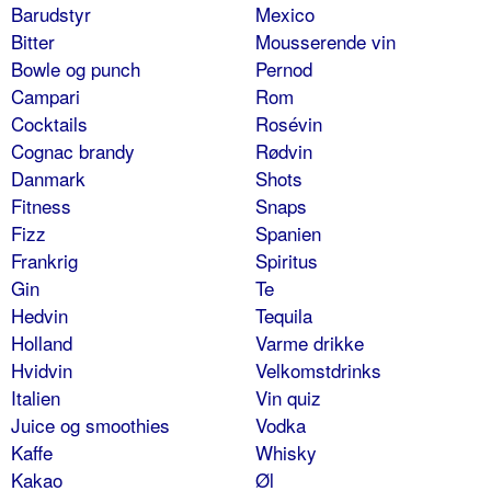
Barudstyr
Mexico
Bitter
Mousserende vin
Bowle og punch
Pernod
Campari
Rom
Cocktails
Rosévin
Cognac brandy
Rødvin
Danmark
Shots
Fitness
Snaps
Fizz
Spanien
Frankrig
Spiritus
Gin
Te
Hedvin
Tequila
Holland
Varme drikke
Hvidvin
Velkomstdrinks
Italien
Vin quiz
Juice og smoothies
Vodka
Kaffe
Whisky
Kakao
Øl