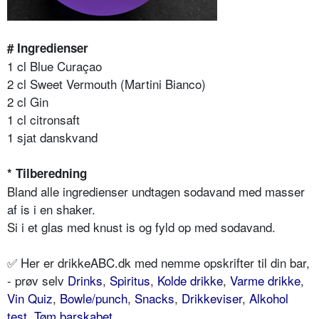
# Ingredienser
1 cl Blue Curaçao
2 cl Sweet Vermouth (Martini Bianco)
2 cl Gin
1 cl citronsaft
1 sjat danskvand
* Tilberedning
Bland alle ingredienser undtagen sodavand med masser
af is i en shaker.
Si i et glas med knust is og fyld op med sodavand.
✅ Her er drikkeABC.dk med nemme opskrifter til din bar,
- prøv selv
Drinks
,
Spiritus
,
Kolde drikke
,
Varme drikke
,
Vin Quiz
,
Bowle/punch
,
Snacks
,
Drikkeviser
,
Alkohol
test
,
Tøm barskabet