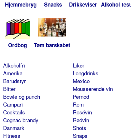
Hjemmebryg
Snacks
Drikkeviser
Alkohol test
Ordbog
Tøm barskabet
Alkoholfri
Likør
Amerika
Longdrinks
Barudstyr
Mexico
Bitter
Mousserende vin
Bowle og punch
Pernod
Campari
Rom
Cocktails
Rosévin
Cognac brandy
Rødvin
Danmark
Shots
Fitness
Snaps