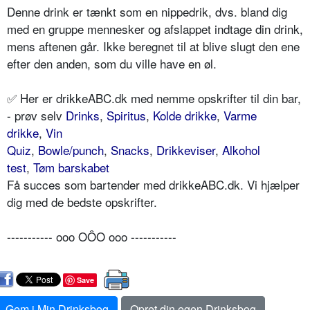
Denne drink er tænkt som en nippedrik, dvs. bland dig
med en gruppe mennesker og afslappet indtage din drink,
mens aftenen går. Ikke beregnet til at blive slugt den ene
efter den anden, som du ville have en øl.
✅ Her er drikkeABC.dk med nemme opskrifter til din bar,
- prøv selv
Drinks
,
Spiritus
,
Kolde drikke
,
Varme
drikke
,
Vin
Quiz
,
Bowle/punch
,
Snacks
,
Drikkeviser
,
Alkohol
test
,
Tøm barskabet
Få succes som bartender med drikkeABC.dk. Vi hjælper
dig med de bedste opskrifter.
----------- ooo OÔO ooo -----------
Save
Gem i Min Drinksbog
Opret din egen Drinksbog