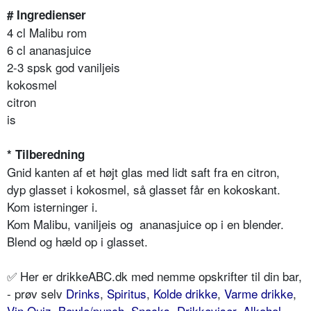
# Ingredienser
4 cl Malibu rom
6 cl ananasjuice
2-3 spsk god vaniljeis
kokosmel
citron
is
* Tilberedning
Gnid kanten af et højt glas med lidt saft fra en citron,
dyp glasset i kokosmel, så glasset får en kokoskant.
Kom isterninger i.
Kom Malibu, vaniljeis og ananasjuice op i en blender.
Blend og hæld op i glasset.
✅ Her er drikkeABC.dk med nemme opskrifter til din bar,
- prøv selv
Drinks
,
Spiritus
,
Kolde drikke
,
Varme drikke
,
Vin Quiz
,
Bowle/punch
,
Snacks
,
Drikkeviser
,
Alkohol