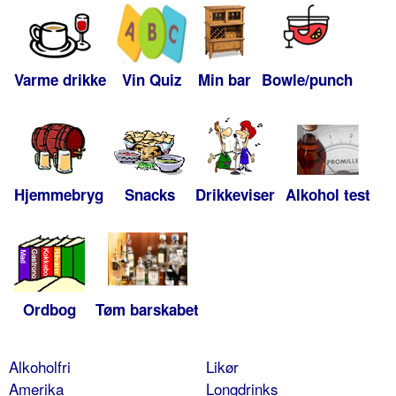
Varme drikke
Vin Quiz
Min bar
Bowle/punch
Hjemmebryg
Snacks
Drikkeviser
Alkohol test
Ordbog
Tøm barskabet
Alkoholfri
Likør
Amerika
Longdrinks