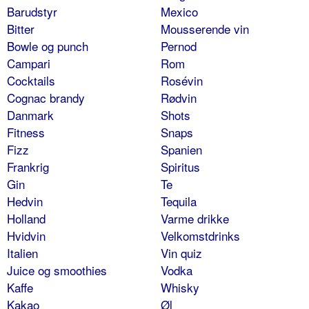
Barudstyr
Mexico
Bitter
Mousserende vin
Bowle og punch
Pernod
Campari
Rom
Cocktails
Rosévin
Cognac brandy
Rødvin
Danmark
Shots
Fitness
Snaps
Fizz
Spanien
Frankrig
Spiritus
Gin
Te
Hedvin
Tequila
Holland
Varme drikke
Hvidvin
Velkomstdrinks
Italien
Vin quiz
Juice og smoothies
Vodka
Kaffe
Whisky
Kakao
Øl