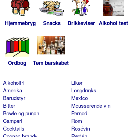
Hjemmebryg
Snacks
Drikkeviser
Alkohol test
Ordbog
Tøm barskabet
Alkoholfri
Likør
Amerika
Longdrinks
Barudstyr
Mexico
Bitter
Mousserende vin
Bowle og punch
Pernod
Campari
Rom
Cocktails
Rosévin
Cognac brandy
Rødvin