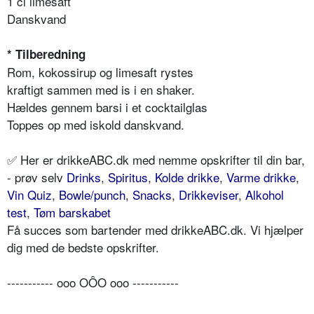
1 cl limesaft
Danskvand
* Tilberedning
Rom, kokossirup og limesaft rystes
kraftigt sammen med is i en shaker.
Hældes gennem barsi i et cocktailglas
Toppes op med iskold danskvand.
✅ Her er drikkeABC.dk med nemme opskrifter til din bar,
- prøv selv
Drinks
,
Spiritus
,
Kolde drikke
,
Varme drikke
,
Vin Quiz
,
Bowle/punch
,
Snacks
,
Drikkeviser
,
Alkohol
test
,
Tøm barskabet
Få succes som bartender med drikkeABC.dk. Vi hjælper
dig med de bedste opskrifter.
----------- ooo OÔO ooo -----------