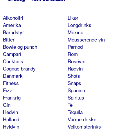
Alkoholfri
Likør
Amerika
Longdrinks
Barudstyr
Mexico
Bitter
Mousserende vin
Bowle og punch
Pernod
Campari
Rom
Cocktails
Rosévin
Cognac brandy
Rødvin
Danmark
Shots
Fitness
Snaps
Fizz
Spanien
Frankrig
Spiritus
Gin
Te
Hedvin
Tequila
Holland
Varme drikke
Hvidvin
Velkomstdrinks