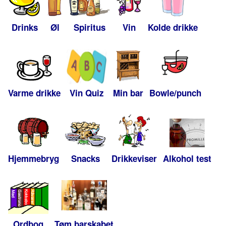
Drinks
Øl
Spiritus
Vin
Kolde drikke
Varme drikke
Vin Quiz
Min bar
Bowle/punch
Hjemmebryg
Snacks
Drikkeviser
Alkohol test
Ordbog
Tøm barskabet