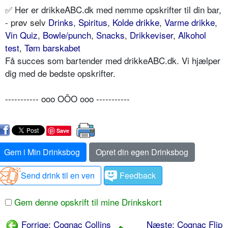
✅ Her er drikkeABC.dk med nemme opskrifter til din bar,
- prøv selv
Drinks
,
Spiritus
,
Kolde drikke
,
Varme drikke
,
Vin Quiz
,
Bowle/punch
,
Snacks
,
Drikkeviser
,
Alkohol
test
,
Tøm barskabet
Få succes som bartender med drikkeABC.dk. Vi hjælper
dig med de bedste opskrifter.
----------- ooo OÔO ooo -----------
Save
Gem i Min Drinksbog
Opret din egen Drinksbog
Send drink til en ven
Feedback
Gem denne opskrift til mine Drinkskort
Forrige: Cognac Collins
Næste: Cognac Flip