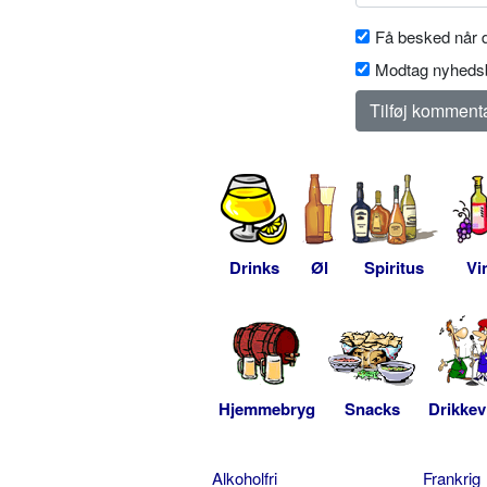
Få besked når d
Modtag nyhedsb
Drinks
Øl
Spiritus
Vi
Hjemmebryg
Snacks
Drikkev
Alkoholfri
Frankrig