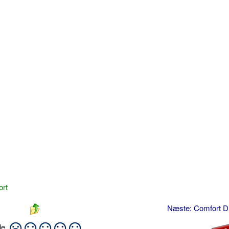
ort
Næste: Comfort D
ide