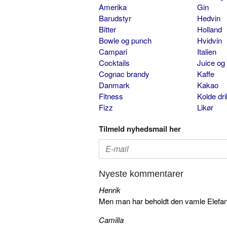
Amerika
Gin
Barudstyr
Hedvin
Bitter
Holland
Bowle og punch
Hvidvin
Campari
Italien
Cocktails
Juice og
Cognac brandy
Kaffe
Danmark
Kakao
Fitness
Kolde dr
Fizz
Likør
Tilmeld nyhedsmail her
Nyeste kommentarer
Henrik
Men man har beholdt den vamle Elefant 
Camilla