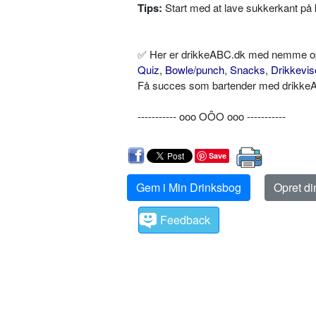
Tips:
Start med at lave sukkerkant på ka
✅ Her er drikkeABC.dk med nemme opskr
Quiz
,
Bowle/punch
,
Snacks
,
Drikkevis
Få succes som bartender med drikkeAB
----------- ooo OÔO ooo -----------
Save
Gem i Min Drinksbog
Opret d
Feedback