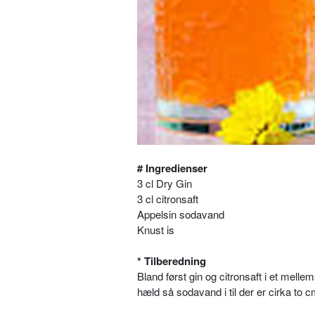
# Ingredienser
3 cl Dry Gin
3 cl citronsaft
Appelsin sodavand
Knust is
* Tilberedning
Bland først gin og citronsaft i et melle
hæld så sodavand i til der er cirka to c