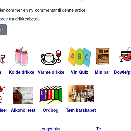
er kommer en ny kommentar til denne artikel
rev fra drikkeabc.dk
n
Kolde drikke
Varme drikke
Vin Quiz
Min bar
Bowle/p
iser
Alkohol test
Ordbog
Tøm barskabet
Longdrinks
Te