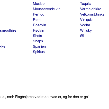
Mexico
Tequila
Mousserende vin
Varme drikke
Pernod
Velkomstdrinks
Rom
Vin quiz
Rosévin
Vodka
 smoothies
Rødvin
Whisky
Shots
Øl
Snaps
ikke
Spanien
Spiritus
øl, næh Flagbajeren ved man hvad er, og for den er go' .