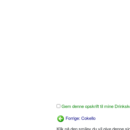
Gem denne opskrift til mine Drinksk
Forrige: Cokello
Klik på den smiley du vil give denne s