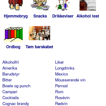
Hjemmebryg
Snacks
Drikkeviser
Alkohol test
Ordbog
Tøm barskabet
Alkoholfri
Likør
Amerika
Longdrinks
Barudstyr
Mexico
Bitter
Mousserende vin
Bowle og punch
Pernod
Campari
Rom
Cocktails
Rosévin
Cognac brandy
Rødvin