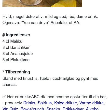
Hvid, meget dekorativ, mild og sød, fed, dame drink.
Øgenavn: "You can drive" Anbefalet af AA.
# Ingredienser
4 cl Malibu
3 cl Bananlikør
3 cl Ananasjuice
3 cl Piskefløde
* Tilberedning
Bland med knust is, hæld i cocktailglas og pynt med
ananas.
✅ Her er drikkeABC.dk med nemme opskrifter til din bar,
- prøv selv
Drinks
,
Spiritus
,
Kolde drikke
,
Varme drikke
,
Vin Quiz
,
Bowle/punch
,
Snacks
,
Drikkeviser
,
Alkohol