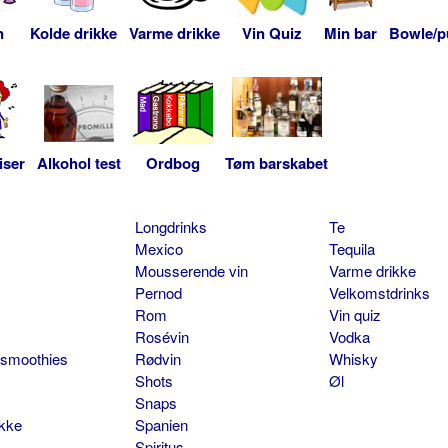
n
Kolde drikke
Varme drikke
Vin Quiz
Min bar
Bowle/p
iser
Alkohol test
Ordbog
Tøm barskabet
Longdrinks
Te
Mexico
Tequila
Mousserende vin
Varme drikke
Pernod
Velkomstdrinks
Rom
Vin quiz
Rosévin
Vodka
 smoothies
Rødvin
Whisky
Shots
Øl
Snaps
ikke
Spanien
Spiritus