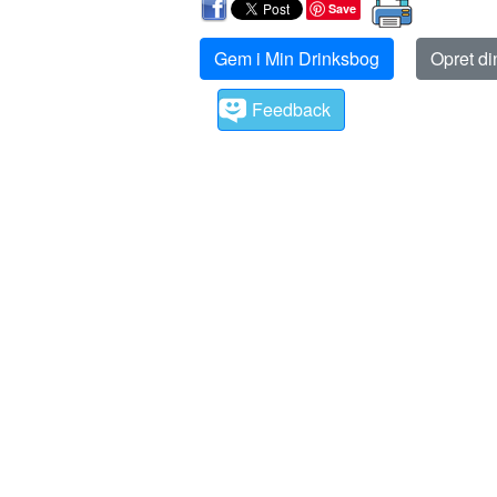
Save
Gem i Min Drinksbog
Opret d
Feedback