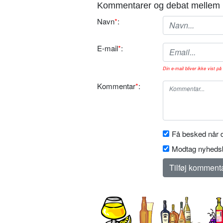
Kommentarer og debat mellem 
Navn
*
:
E-mail
*
:
Din e-mail bliver ikke vist på 
Kommentar
*
:
Få besked når d
Modtag nyhedsb