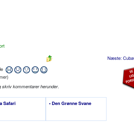
ort
Næste: Cuba
ide
mer)
g skriv kommentarer herunder
.
a Safari
• Den Grønne Svane