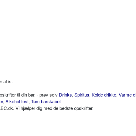
 af is.
ifter til din bar, - prøv selv
Drinks
,
Spiritus
,
Kolde drikke
,
Varme d
er
,
Alkohol test
,
Tøm barskabet
C.dk. Vi hjælper dig med de bedste opskrifter.