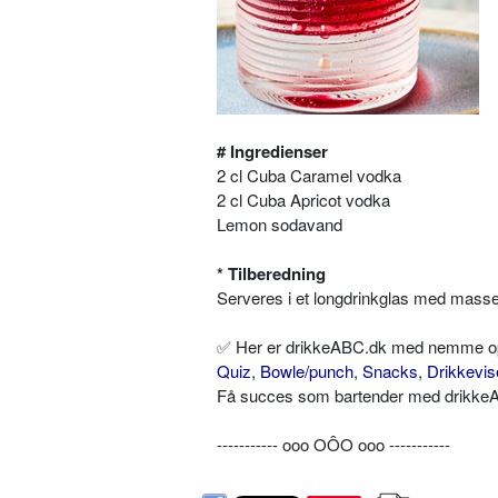
# Ingredienser
2 cl Cuba Caramel vodka
2 cl Cuba Apricot vodka
Lemon sodavand
* Tilberedning
Serveres i et longdrinkglas med masser
✅ Her er drikkeABC.dk med nemme opskr
Quiz
,
Bowle/punch
,
Snacks
,
Drikkevis
Få succes som bartender med drikkeAB
----------- ooo OÔO ooo -----------