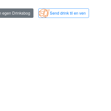
in egen Drinksbog
Send drink til en ven