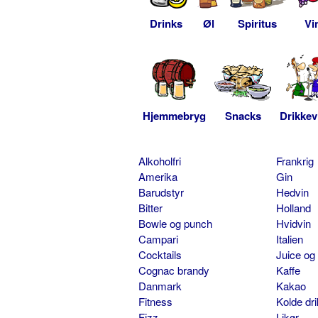
Drinks
Øl
Spiritus
Vi
Hjemmebryg
Snacks
Drikkev
Alkoholfri
Frankrig
Amerika
Gin
Barudstyr
Hedvin
Bitter
Holland
Bowle og punch
Hvidvin
Campari
Italien
Cocktails
Juice og
Cognac brandy
Kaffe
Danmark
Kakao
Fitness
Kolde dr
Fizz
Likør