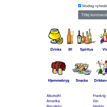
Modtag nyhedsb
Drinks
Øl
Spiritus
Vi
Hjemmebryg
Snacks
Drikkev
Alkoholfri
Frankrig
Amerika
Gin
Barudstyr
Hedvin