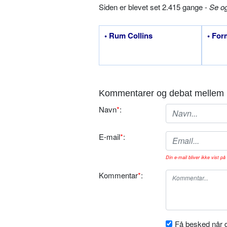
Siden er blevet set 2.415 gange -
Se o
• Rum Collins
• For
Kommentarer og debat mellem 
Navn
*
:
E-mail
*
:
Din e-mail bliver ikke vist på 
Kommentar
*
:
Få besked når d