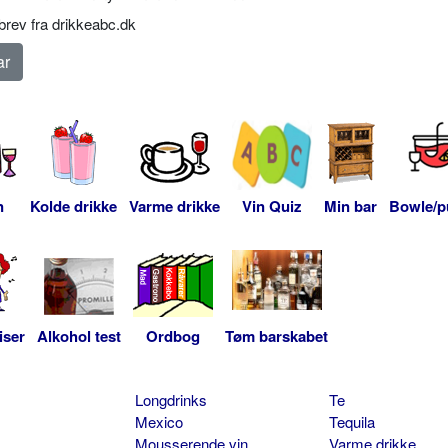
rev fra drikkeabc.dk
n
Kolde drikke
Varme drikke
Vin Quiz
Min bar
Bowle/p
iser
Alkohol test
Ordbog
Tøm barskabet
Longdrinks
Te
Mexico
Tequila
Mousserende vin
Varme drikke