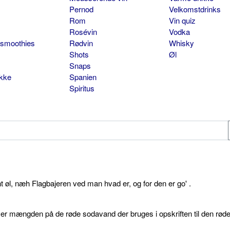
Pernod
Velkomstdrinks
Rom
Vin quiz
Rosévin
Vodka
 smoothies
Rødvin
Whisky
Shots
Øl
Snaps
ikke
Spanien
Spiritus
øl, næh Flagbajeren ved man hvad er, og for den er go' .
d er mængden på de røde sodavand der bruges i opskriften til den rød