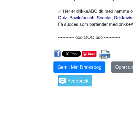
✅ Her er drikkeABC.dk med nemme opskr
Quiz
,
Bowle/punch
,
Snacks
,
Drikkevis
Få succes som bartender med drikkeAB
----------- ooo OÔO ooo -----------
Save
Gem i Min Drinksbog
Opret d
Feedback