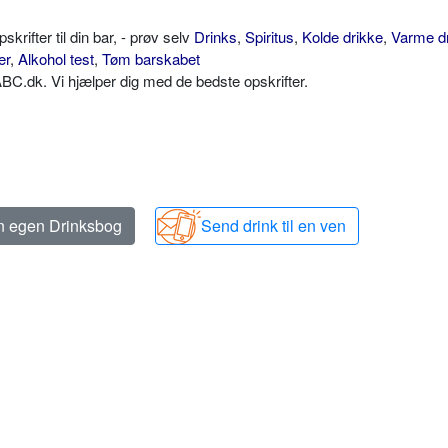
ifter til din bar, - prøv selv
Drinks
,
Spiritus
,
Kolde drikke
,
Varme d
er
,
Alkohol test
,
Tøm barskabet
C.dk. Vi hjælper dig med de bedste opskrifter.
in egen Drinksbog
Send drink til en ven