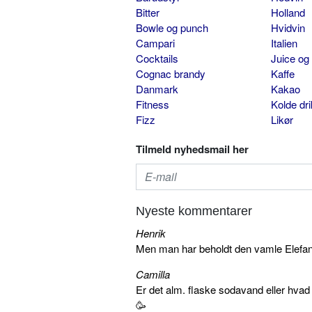
Bitter
Holland
Bowle og punch
Hvidvin
Campari
Italien
Cocktails
Juice og
Cognac brandy
Kaffe
Danmark
Kakao
Fitness
Kolde dr
Fizz
Likør
Tilmeld nyhedsmail her
Nyeste kommentarer
Henrik
Men man har beholdt den vamle Elefant 
Camilla
Er det alm. flaske sodavand eller hva
🥳