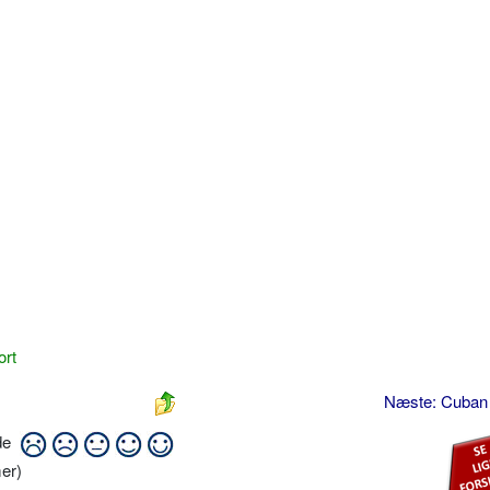
ort
Næste: Cuban
ide
er)