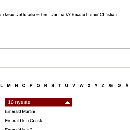
an købe Dahls pilsner her i Danmark? Bedste hilsner Christian
L
M
N
O
P
Q
R
S
T
U
V
W
X
Y
Z
Æ
Ø
Å
10 nyeste
Emerald Martini
Emerald Isle Cocktail
Emerald Isle 2