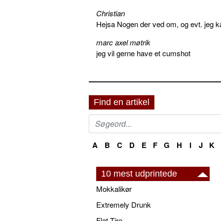
Christian
Hejsa Nogen der ved om, og evt. jeg k
marc axel møtrik
jeg vil gerne have et cumshot
Find en artikel
A
B
C
D
E
F
G
H
I
J
K
10 mest udprintede
Mokkalikør
Extremely Drunk
Flat Tire