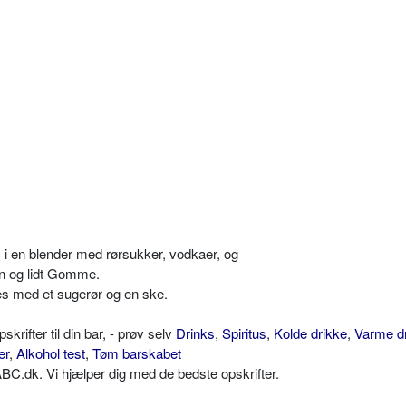
i en blender med rørsukker, vodkaer, og
en og lidt Gomme.
es med et sugerør og en ske.
ifter til din bar, - prøv selv
Drinks
,
Spiritus
,
Kolde drikke
,
Varme d
er
,
Alkohol test
,
Tøm barskabet
C.dk. Vi hjælper dig med de bedste opskrifter.