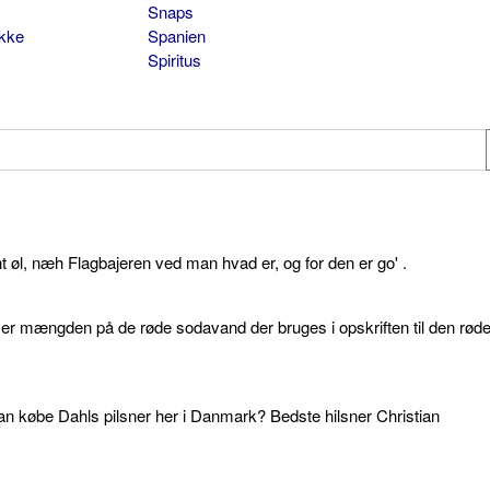
Snaps
ikke
Spanien
Spiritus
øl, næh Flagbajeren ved man hvad er, og for den er go' .
d er mængden på de røde sodavand der bruges i opskriften til den rød
an købe Dahls pilsner her i Danmark? Bedste hilsner Christian