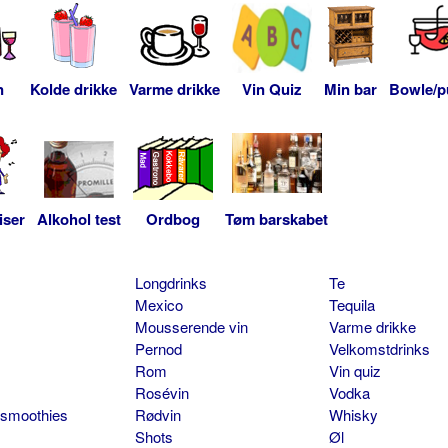
n
Kolde drikke
Varme drikke
Vin Quiz
Min bar
Bowle/p
iser
Alkohol test
Ordbog
Tøm barskabet
Longdrinks
Te
Mexico
Tequila
Mousserende vin
Varme drikke
Pernod
Velkomstdrinks
Rom
Vin quiz
Rosévin
Vodka
 smoothies
Rødvin
Whisky
Shots
Øl