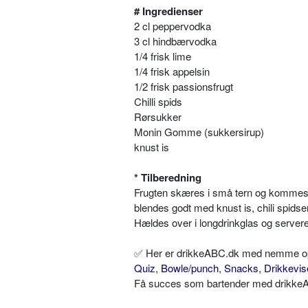
# Ingredienser
2 cl peppervodka
3 cl hindbærvodka
1/4 frisk lime
1/4 frisk appelsin
1/2 frisk passionsfrugt
Chilli spids
Rørsukker
Monin Gomme (sukkersirup)
knust is
* Tilberedning
Frugten skæres i små tern og kommes 
blendes godt med knust is, chili spids
Hældes over i longdrinkglas og server
✅ Her er drikkeABC.dk med nemme opskr
Quiz
,
Bowle/punch
,
Snacks
,
Drikkevis
Få succes som bartender med drikkeAB