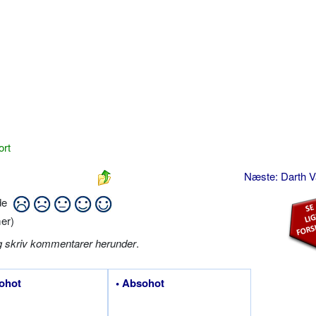
ort
Næste: Darth 
ide
er)
g skriv kommentarer herunder
.
ohot
• Absohot