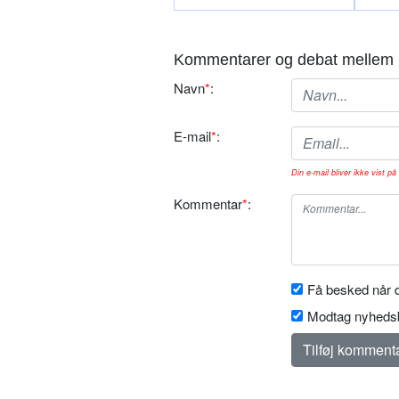
Kommentarer og debat mellem 
Navn
*
:
E-mail
*
:
Din e-mail bliver ikke vist på 
Kommentar
*
:
Få besked når d
Modtag nyhedsb