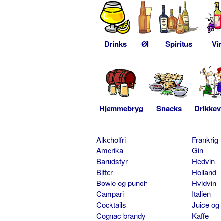
Drinks
Øl
Spiritus
Vi
Hjemmebryg
Snacks
Drikkev
Alkoholfri
Frankrig
Amerika
Gin
Barudstyr
Hedvin
Bitter
Holland
Bowle og punch
Hvidvin
Campari
Italien
Cocktails
Juice og
Cognac brandy
Kaffe