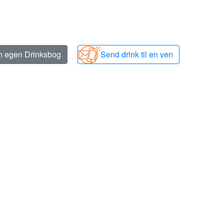
in egen Drinksbog
Send drink til en ven