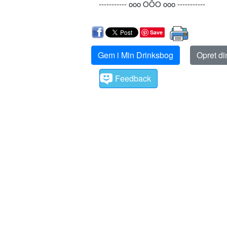
----------- ooo OÔO ooo -----------
Save
Gem i Min Drinksbog
Opret d
Feedback