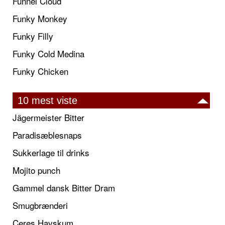
Funnel Cloud
Funky Monkey
Funky Filly
Funky Cold Medina
Funky Chicken
10 mest viste
Jägermeister Bitter
Paradisæblesnaps
Sukkerlage til drinks
Mojito punch
Gammel dansk Bitter Dram
Smugbrænderi
Ceres Havskum