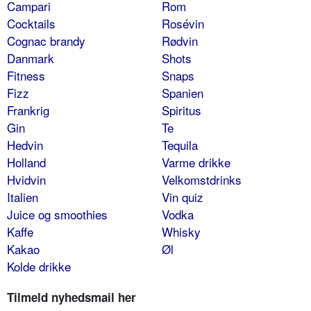
Campari
Rom
Cocktails
Rosévin
Cognac brandy
Rødvin
Danmark
Shots
Fitness
Snaps
Fizz
Spanien
Frankrig
Spiritus
Gin
Te
Hedvin
Tequila
Holland
Varme drikke
Hvidvin
Velkomstdrinks
Italien
Vin quiz
Juice og smoothies
Vodka
Kaffe
Whisky
Kakao
Øl
Kolde drikke
Tilmeld nyhedsmail her