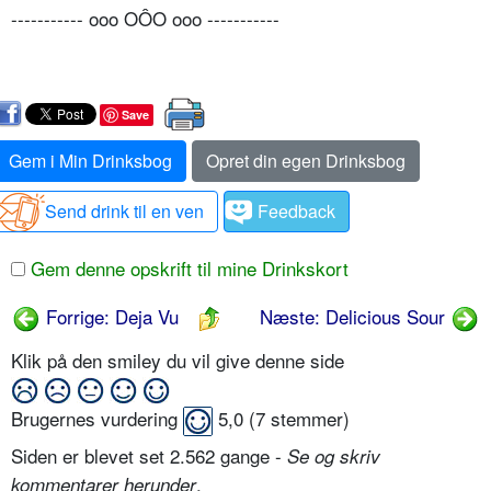
----------- ooo OÔO ooo -----------
Save
Gem i Min Drinksbog
Opret din egen Drinksbog
Send drink til en ven
Feedback
Gem denne opskrift til mine Drinkskort
Forrige: Deja Vu
Næste: Delicious Sour
Klik på den smiley du vil give denne side
Brugernes vurdering
5,0
(
7
stemmer)
Siden er blevet set 2.562 gange -
Se og skriv
.
kommentarer herunder