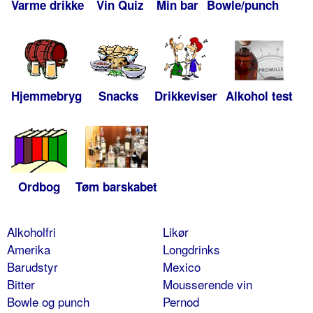
Varme drikke
Vin Quiz
Min bar
Bowle/punch
Hjemmebryg
Snacks
Drikkeviser
Alkohol test
Ordbog
Tøm barskabet
Alkoholfri
Likør
Amerika
Longdrinks
Barudstyr
Mexico
Bitter
Mousserende vin
Bowle og punch
Pernod