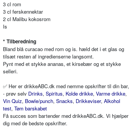
3 cl rom
3 cl ferskennektar
2 cl Malibu kokosrom
Is
* Tilberedning
Bland blå curacao med rom og is. hæld det i et glas og
tilsæt resten af ​​ingredienserne langsomt.
Pynt med et stykke ananas, et kirsebær og et stykke
selleri.
✅ Her er drikkeABC.dk med nemme opskrifter til din bar,
- prøv selv
Drinks
,
Spiritus
,
Kolde drikke
,
Varme drikke
,
Vin Quiz
,
Bowle/punch
,
Snacks
,
Drikkeviser
,
Alkohol
test
,
Tøm barskabet
Få succes som bartender med drikkeABC.dk. Vi hjælper
dig med de bedste opskrifter.