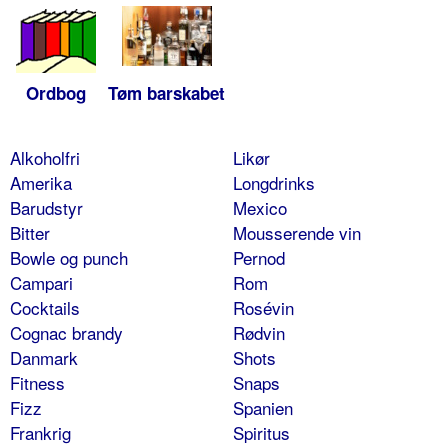
Ordbog
Tøm barskabet
Alkoholfri
Likør
Amerika
Longdrinks
Barudstyr
Mexico
Bitter
Mousserende vin
Bowle og punch
Pernod
Campari
Rom
Cocktails
Rosévin
Cognac brandy
Rødvin
Danmark
Shots
Fitness
Snaps
Fizz
Spanien
Frankrig
Spiritus