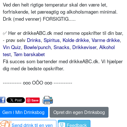
Ved den helt rigtige temperatur skal den være let,
forfriskende, let pæreagtig og alkoholsmagen minimal.
Drik (med venner) FORSIGTIG.....
✅ Her er drikkeABC.dk med nemme opskrifter til din bar,
- prøv selv
Drinks
,
Spiritus
,
Kolde drikke
,
Varme drikke
,
Vin Quiz
,
Bowle/punch
,
Snacks
,
Drikkeviser
,
Alkohol
test
,
Tøm barskabet
Få succes som bartender med drikkeABC.dk. Vi hjælper
dig med de bedste opskrifter.
----------- ooo OÔO ooo -----------
Save
Gem i Min Drinksbog
Opret din egen Drinksbog
Send drink til en ven
Feedback