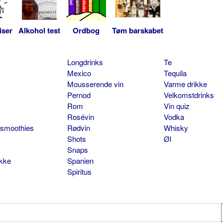
iser
Alkohol test
Ordbog
Tøm barskabet
Longdrinks
Te
Mexico
Tequila
Mousserende vin
Varme drikke
Pernod
Velkomstdrinks
Rom
Vin quiz
Rosévin
Vodka
 smoothies
Rødvin
Whisky
Shots
Øl
Snaps
ikke
Spanien
Spiritus