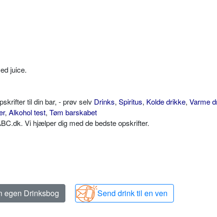
ed juice.
ifter til din bar, - prøv selv
Drinks
,
Spiritus
,
Kolde drikke
,
Varme d
er
,
Alkohol test
,
Tøm barskabet
C.dk. Vi hjælper dig med de bedste opskrifter.
in egen Drinksbog
Send drink til en ven