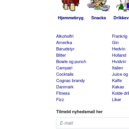
Hjemmebryg
Snacks
Drikkev
Alkoholfri
Frankrig
Amerika
Gin
Barudstyr
Hedvin
Bitter
Holland
Bowle og punch
Hvidvin
Campari
Italien
Cocktails
Juice og
Cognac brandy
Kaffe
Danmark
Kakao
Fitness
Kolde dr
Fizz
Likør
Tilmeld nyhedsmail her