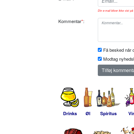
Din e-mail bliver ikke vist på 
Kommentar
*
:
Få besked når d
Modtag nyhedsb
Drinks
Øl
Spiritus
Vi