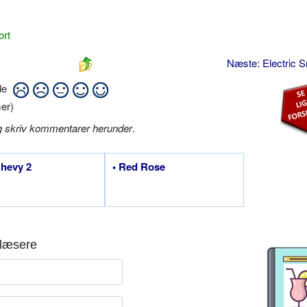
ort
Næste: Electric 
ide
er)
g skriv kommentarer herunder
.
Chevy 2
• Red Rose
læsere