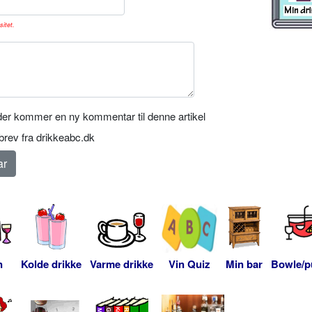
sitet.
er kommer en ny kommentar til denne artikel
rev fra drikkeabc.dk
n
Kolde drikke
Varme drikke
Vin Quiz
Min bar
Bowle/p