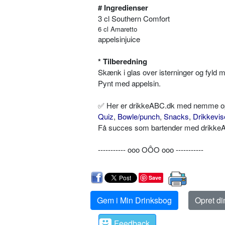
# Ingredienser
3 cl Southern Comfort
6 cl Amaretto
appelsinjuice
* Tilberedning
Skænk i glas over isterninger og fyld m
Pynt med appelsin.
✅ Her er drikkeABC.dk med nemme opskr
Quiz
,
Bowle/punch
,
Snacks
,
Drikkevis
Få succes som bartender med drikkeAB
----------- ooo OÔO ooo -----------
Save
Gem i Min Drinksbog
Opret d
Feedback