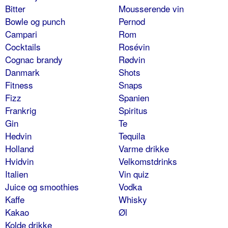
Bitter
Mousserende vin
Bowle og punch
Pernod
Campari
Rom
Cocktails
Rosévin
Cognac brandy
Rødvin
Danmark
Shots
Fitness
Snaps
Fizz
Spanien
Frankrig
Spiritus
Gin
Te
Hedvin
Tequila
Holland
Varme drikke
Hvidvin
Velkomstdrinks
Italien
Vin quiz
Juice og smoothies
Vodka
Kaffe
Whisky
Kakao
Øl
Kolde drikke