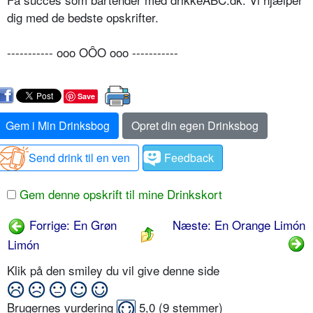
dig med de bedste opskrifter.
----------- ooo OÔO ooo -----------
Save
Gem i Min Drinksbog
Opret din egen Drinksbog
Send drink til en ven
Feedback
Gem denne opskrift til mine Drinkskort
Forrige: En Grøn
Næste: En Orange Limón
Limón
Klik på den smiley du vil give denne side
Brugernes vurdering
5,0
(
9
stemmer)