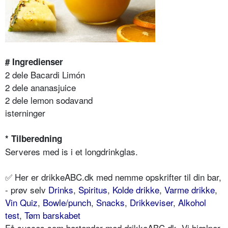
# Ingredienser
2 dele Bacardi Limón
2 dele ananasjuice
2 dele lemon sodavand
isterninger
* Tilberedning
Serveres med is i et longdrinkglas.
✅ Her er drikkeABC.dk med nemme opskrifter til din bar,
- prøv selv
Drinks
,
Spiritus
,
Kolde drikke
,
Varme drikke
,
Vin Quiz
,
Bowle/punch
,
Snacks
,
Drikkeviser
,
Alkohol
test
,
Tøm barskabet
Få succes som bartender med drikkeABC.dk. Vi hjælper