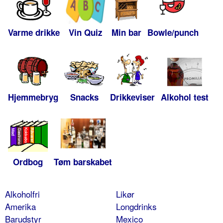
Varme drikke
Vin Quiz
Min bar
Bowle/punch
Hjemmebryg
Snacks
Drikkeviser
Alkohol test
Ordbog
Tøm barskabet
Alkoholfri
Likør
Amerika
Longdrinks
Barudstyr
Mexico