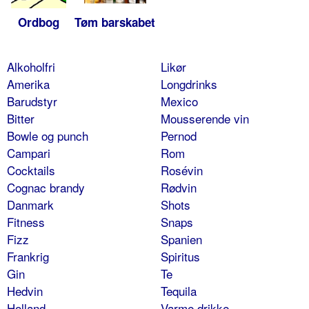
Ordbog
Tøm barskabet
Alkoholfri
Likør
Amerika
Longdrinks
Barudstyr
Mexico
Bitter
Mousserende vin
Bowle og punch
Pernod
Campari
Rom
Cocktails
Rosévin
Cognac brandy
Rødvin
Danmark
Shots
Fitness
Snaps
Fizz
Spanien
Frankrig
Spiritus
Gin
Te
Hedvin
Tequila
Holland
Varme drikke