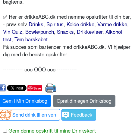
baglæns.
✅ Her er drikkeABC.dk med nemme opskrifter til din bar,
- prøv selv
Drinks
,
Spiritus
,
Kolde drikke
,
Varme drikke
,
Vin Quiz
,
Bowle/punch
,
Snacks
,
Drikkeviser
,
Alkohol
test
,
Tøm barskabet
Få succes som bartender med drikkeABC.dk. Vi hjælper
dig med de bedste opskrifter.
----------- ooo OÔO ooo -----------
Save
Gem i Min Drinksbog
Opret din egen Drinksbog
Send drink til en ven
Feedback
Gem denne opskrift til mine Drinkskort