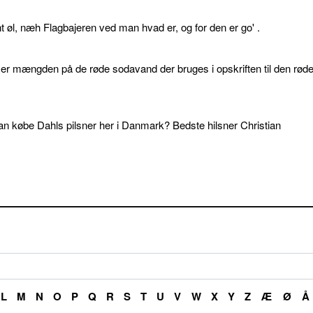
øl, næh Flagbajeren ved man hvad er, og for den er go' .
d er mængden på de røde sodavand der bruges i opskriften til den rød
an købe Dahls pilsner her i Danmark? Bedste hilsner Christian
L
M
N
O
P
Q
R
S
T
U
V
W
X
Y
Z
Æ
Ø
Å