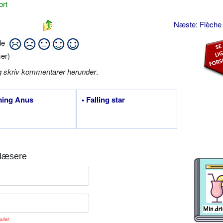
ort
Næste: Flèche
ide
er)
g skriv kommentarer herunder
.
ming Anus
• Falling star
læsere
sitet.