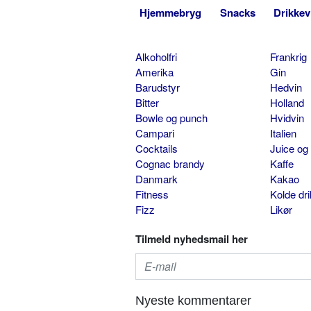
Hjemmebryg
Snacks
Drikkev
Alkoholfri
Frankrig
Amerika
Gin
Barudstyr
Hedvin
Bitter
Holland
Bowle og punch
Hvidvin
Campari
Italien
Cocktails
Juice og
Cognac brandy
Kaffe
Danmark
Kakao
Fitness
Kolde dr
Fizz
Likør
Tilmeld nyhedsmail her
Nyeste kommentarer