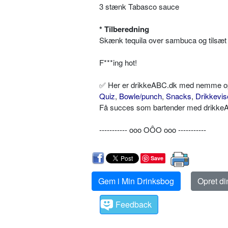
3 stænk Tabasco sauce
* Tilberedning
Skænk tequila over sambuca og tilsæt
F***ing hot!
✅ Her er drikkeABC.dk med nemme opskr
Quiz
,
Bowle/punch
,
Snacks
,
Drikkevis
Få succes som bartender med drikkeAB
----------- ooo OÔO ooo -----------
Save
Gem i Min Drinksbog
Opret d
Feedback