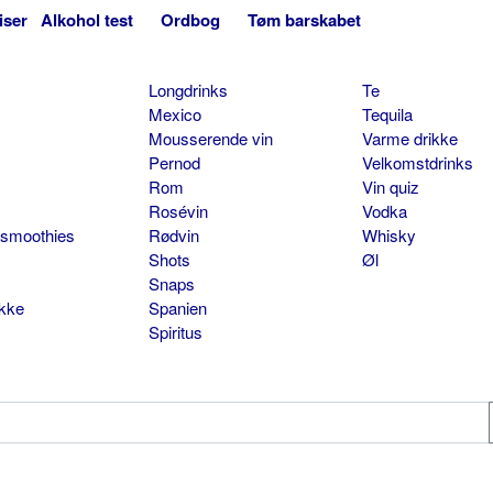
iser
Alkohol test
Ordbog
Tøm barskabet
Longdrinks
Te
Mexico
Tequila
Mousserende vin
Varme drikke
Pernod
Velkomstdrinks
Rom
Vin quiz
Rosévin
Vodka
 smoothies
Rødvin
Whisky
Shots
Øl
Snaps
ikke
Spanien
Spiritus