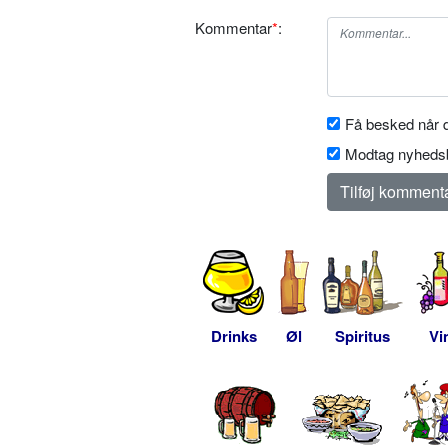
Kommentar
*
:
Få besked når d
Modtag nyhedsb
Drinks
Øl
Spiritus
Vi