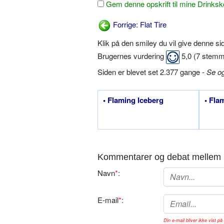
Gem denne opskrift til mine Drinksk
Forrige: Flat Tire
Klik på den smiley du vil give denne s
Brugernes vurdering
5,0
(
7
stemm
Siden er blevet set 2.377 gange -
Se o
• Flaming Iceberg
• Fla
Kommentarer og debat mellem 
Navn
*
:
E-mail
*
:
Din e-mail bliver ikke vist på 