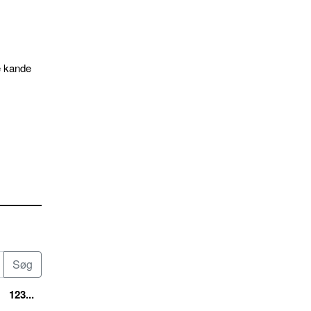
e kande
123...