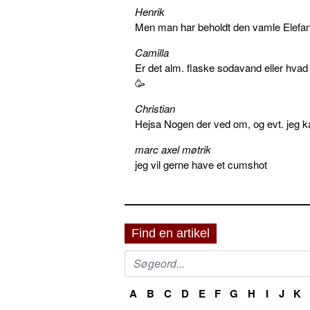
Henrik
Men man har beholdt den vamle Elefant 
Camilla
Er det alm. flaske sodavand eller hva
🥳
Christian
Hejsa Nogen der ved om, og evt. jeg k
marc axel møtrik
jeg vil gerne have et cumshot
Find en artikel
A
B
C
D
E
F
G
H
I
J
K