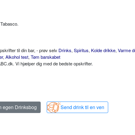
 Tabasco.
ifter til din bar, - prøv selv
Drinks
,
Spiritus
,
Kolde drikke
,
Varme d
er
,
Alkohol test
,
Tøm barskabet
C.dk. Vi hjælper dig med de bedste opskrifter.
in egen Drinksbog
Send drink til en ven