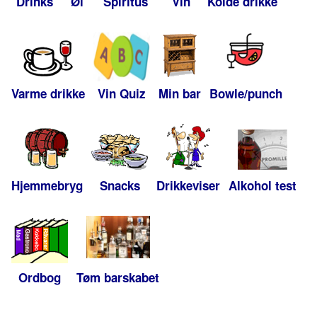
Drinks
Øl
Spiritus
Vin
Kolde drikke
Varme drikke
Vin Quiz
Min bar
Bowle/punch
Hjemmebryg
Snacks
Drikkeviser
Alkohol test
Ordbog
Tøm barskabet