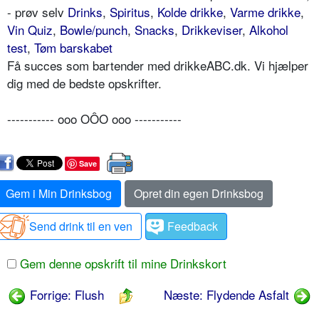
- prøv selv
Drinks
,
Spiritus
,
Kolde drikke
,
Varme drikke
,
Vin Quiz
,
Bowle/punch
,
Snacks
,
Drikkeviser
,
Alkohol
test
,
Tøm barskabet
Få succes som bartender med drikkeABC.dk. Vi hjælper
dig med de bedste opskrifter.
----------- ooo OÔO ooo -----------
Save
Gem i Min Drinksbog
Opret din egen Drinksbog
Send drink til en ven
Feedback
Gem denne opskrift til mine Drinkskort
Forrige: Flush
Næste: Flydende Asfalt