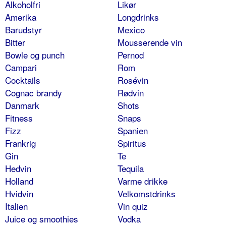
Alkoholfri
Likør
Amerika
Longdrinks
Barudstyr
Mexico
Bitter
Mousserende vin
Bowle og punch
Pernod
Campari
Rom
Cocktails
Rosévin
Cognac brandy
Rødvin
Danmark
Shots
Fitness
Snaps
Fizz
Spanien
Frankrig
Spiritus
Gin
Te
Hedvin
Tequila
Holland
Varme drikke
Hvidvin
Velkomstdrinks
Italien
Vin quiz
Juice og smoothies
Vodka