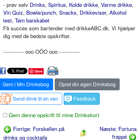
- prøv selv
Drinks
,
Spiritus
,
Kolde drikke
,
Varme drikke
,
Vin Quiz
,
Bowle/punch
,
Snacks
,
Drikkeviser
,
Alkohol
test
,
Tøm barskabet
Få succes som bartender med drikkeABC.dk. Vi hjælper
dig med de bedste opskrifter.
----------- ooo OÔO ooo -----------
Save
Gem i Min Drinksbog
Opret din egen Drinksbog
Send drink til en ven
Feedback
Gem denne opskrift til mine Drinkskort
Forrige: Forskellen på
Næste: Fortuna
frappé
drinks og cocktails