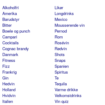
Alkoholfri
Likør
Amerika
Longdrinks
Barudstyr
Mexico
Bitter
Mousserende vin
Bowle og punch
Pernod
Campari
Rom
Cocktails
Rosévin
Cognac brandy
Rødvin
Danmark
Shots
Fitness
Snaps
Fizz
Spanien
Frankrig
Spiritus
Gin
Te
Hedvin
Tequila
Holland
Varme drikke
Hvidvin
Velkomstdrinks
Italien
Vin quiz