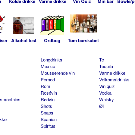
n
Kolde drikke
Varme drikke
Vin Quiz
Min bar
Bowle/p
iser
Alkohol test
Ordbog
Tøm barskabet
Longdrinks
Te
Mexico
Tequila
Mousserende vin
Varme drikke
Pernod
Velkomstdrinks
Rom
Vin quiz
Rosévin
Vodka
 smoothies
Rødvin
Whisky
Shots
Øl
Snaps
ikke
Spanien
Spiritus