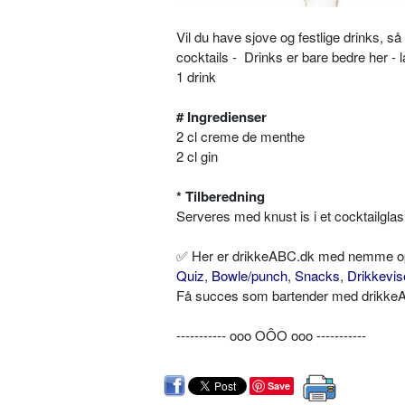
Vil du have sjove og festlige drinks, 
cocktails - Drinks er bare bedre her - 
1 drink
# Ingredienser
2 cl creme de menthe
2 cl gin
* Tilberedning
Serveres med knust is i et cocktailglas
✅ Her er drikkeABC.dk med nemme opskr
Quiz
,
Bowle/punch
,
Snacks
,
Drikkevis
Få succes som bartender med drikkeAB
----------- ooo OÔO ooo -----------
Save