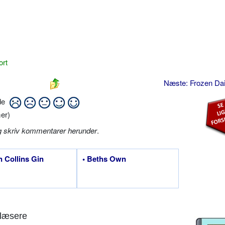
ort
Næste: Frozen Dai
ide
er)
g skriv kommentarer herunder
.
n Collins Gin
• Beths Own
læsere