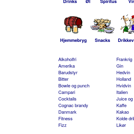
Drinks
Øl
Spiritus
Vi
Hjemmebryg
Snacks
Drikkev
Alkoholfri
Frankrig
Amerika
Gin
Barudstyr
Hedvin
Bitter
Holland
Bowle og punch
Hvidvin
Campari
Italien
Cocktails
Juice og
Cognac brandy
Kaffe
Danmark
Kakao
Fitness
Kolde dr
Fizz
Likør