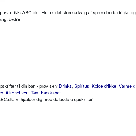
så prøv drikkeABC.dk - Her er det store udvalg af spændende drinks og
langt bedre
.
ifter til din bar, - prøv selv
Drinks
,
Spiritus
,
Kolde drikke
,
Varme d
er
,
Alkohol test
,
Tøm barskabet
C.dk. Vi hjælper dig med de bedste opskrifter.