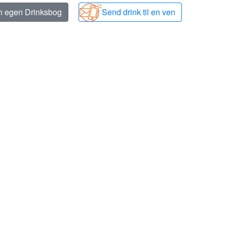
in egen Drinksbog
Send drink til en ven