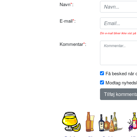
Navn
*
:
E-mail
*
:
Din e-mail bliver ikke vist på 
Kommentar
*
:
Få besked når d
Modtag nyhedsb