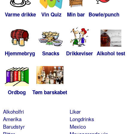
Varme drikke
Vin Quiz
Min bar
Bowle/punch
Hjemmebryg
Snacks
Drikkeviser
Alkohol test
Ordbog
Tøm barskabet
Alkoholfri
Likør
Amerika
Longdrinks
Barudstyr
Mexico
Bitter
Mousserende vin