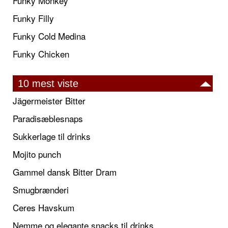
Funky Monkey
Funky Filly
Funky Cold Medina
Funky Chicken
10 mest viste
Jägermeister Bitter
Paradisæblesnaps
Sukkerlage til drinks
Mojito punch
Gammel dansk Bitter Dram
Smugbrænderi
Ceres Havskum
Nemme og elegante snacks til drinks