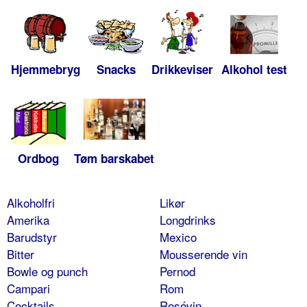
Hjemmebryg
Snacks
Drikkeviser
Alkohol test
Ordbog
Tøm barskabet
Alkoholfri
Likør
Amerika
Longdrinks
Barudstyr
Mexico
Bitter
Mousserende vin
Bowle og punch
Pernod
Campari
Rom
Cocktails
Rosévin