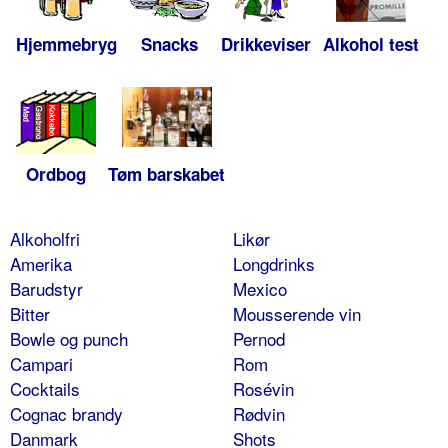
Hjemmebryg
Snacks
Drikkeviser
Alkohol test
Ordbog
Tøm barskabet
Alkoholfri
Likør
Amerika
Longdrinks
Barudstyr
Mexico
Bitter
Mousserende vin
Bowle og punch
Pernod
Campari
Rom
Cocktails
Rosévin
Cognac brandy
Rødvin
Danmark
Shots